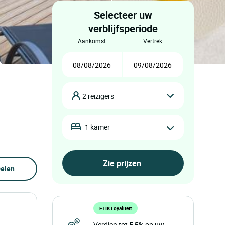
Selecteer uw
verblijfsperiode
aankomst
vertrek
2 reizigers
1 kamer
elen
ETIK Loyaliteit
Verdien tot
5,5%
op uw