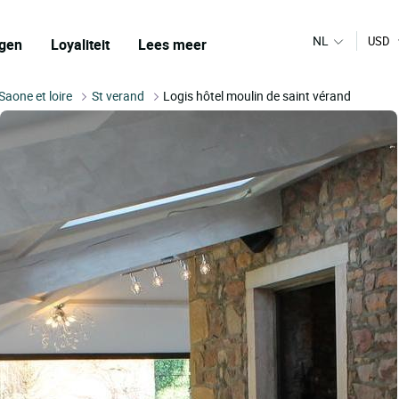
NL
USD
gen
Loyaliteit
Lees meer
Saone et loire
St verand
Logis hôtel moulin de saint vérand