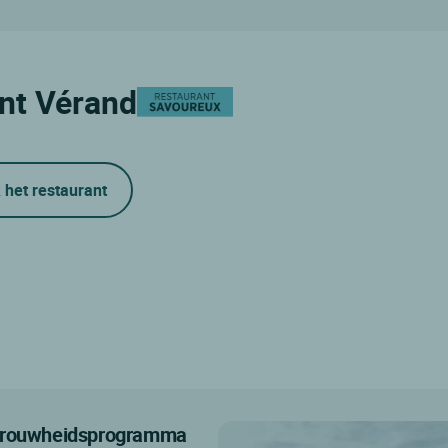
int Vérand
 het restaurant
getrouwheidsprogramma