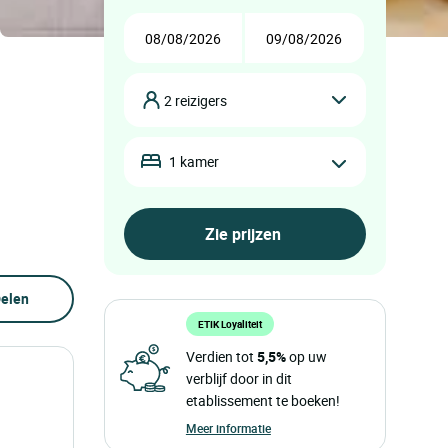
2 reizigers
1 kamer
elen
ETIK Loyaliteit
Verdien tot
5,5%
op uw
verblijf door in dit
etablissement te boeken!
Meer informatie