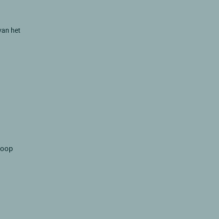
 van het
koop