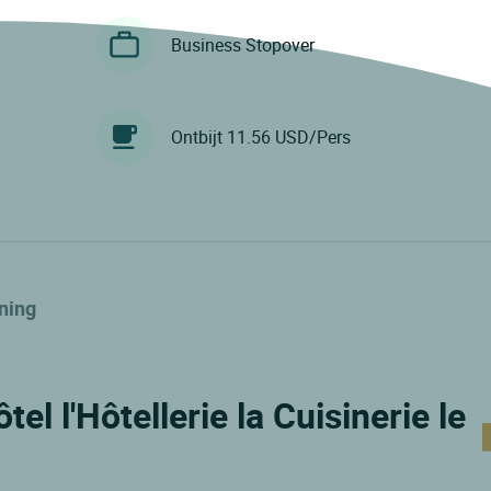
Business Stopover
Ontbijt 11.56 USD/Pers
ning
tel l'Hôtellerie la Cuisinerie le