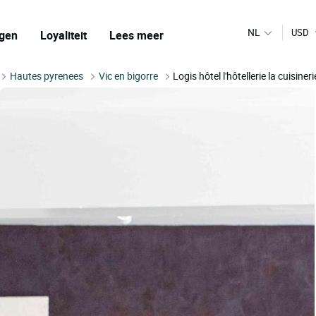
NL
USD
gen
Loyaliteit
Lees meer
Hautes pyrenees
Vic en bigorre
Logis hôtel l'hôtellerie la cuisiner