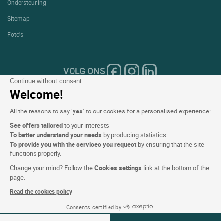
Ondersteuning
Sitemap
Foto's
VOLG ONS
Continue without consent
Welcome!
All the reasons to say ‘
yes
’ to our cookies for a personalised experience:
Onze selectie van hotels in
See offers tailored
to your interests.
To better understand your needs
by producing statistics.
Frankrijk en Europa
To provide you with the services you request
by ensuring that the site
functions properly.
Change your mind? Follow the
Cookies settings
link at the bottom of the
Top Landen
page.
Read the cookies policy
Topregio's
Consents certified by
Zie beschikbaarheid
Top Steden