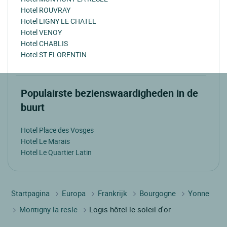
Hotel ROUVRAY
Hotel LIGNY LE CHATEL
Hotel VENOY
Hotel CHABLIS
Hotel ST FLORENTIN
Populairste bezienswaardigheden in de
buurt
Hotel Place des Vosges
Hotel Le Marais
Hotel Le Quartier Latin
Startpagina
Europa
Frankrijk
Bourgogne
Yonne
Montigny la resle
Logis hôtel le soleil d'or