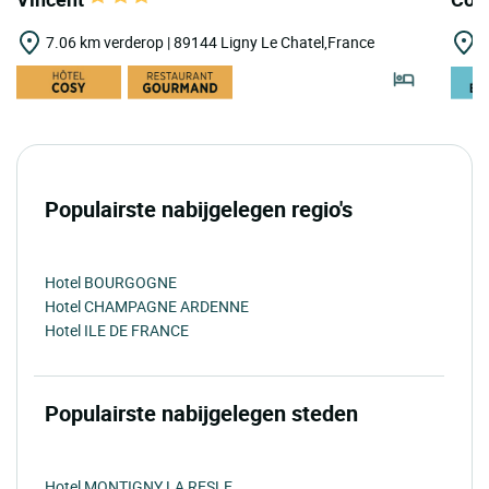
7.06 km verderop | 89144 Ligny Le Chatel,France
7
Populairste nabijgelegen regio's
Hotel BOURGOGNE
Hotel CHAMPAGNE ARDENNE
Hotel ILE DE FRANCE
Populairste nabijgelegen steden
Hotel MONTIGNY LA RESLE