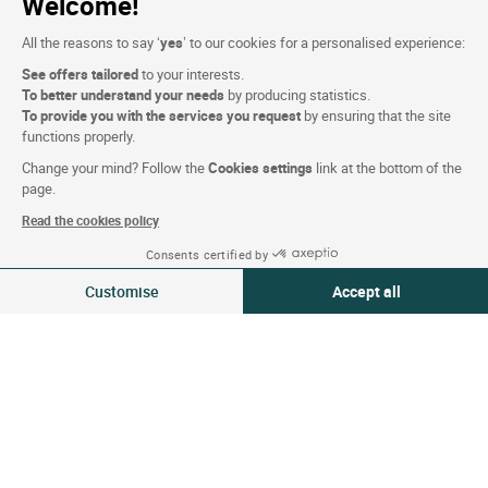
Welcome!
Foto's
All the reasons to say ‘
yes
’ to our cookies for a personalised experience:
See offers tailored
to your interests.
To better understand your needs
by producing statistics.
VOLG ONS
To provide you with the services you request
by ensuring that the site
functions properly.
Change your mind? Follow the
Cookies settings
link at the bottom of the
page.
Read the cookies policy
Onze selectie van hotels in
Consents certified by
Zie beschikbaarheid
Frankrijk en Europa
Customise
Accept all
Consent Management Platform: Personalize Your Options
Axeptio consent
Top Landen
Our platform empowers you to tailor and manage your privacy settings,
Topregio's
Top Steden
Top Hotels