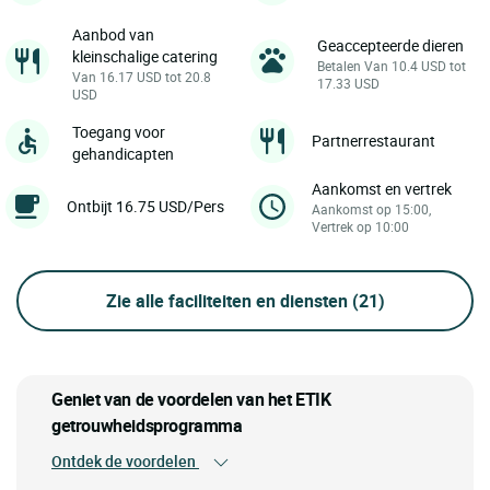
Aanbod van
Geaccepteerde dieren
kleinschalige catering
Betalen Van 10.4 USD tot
Van 16.17 USD tot 20.8
17.33 USD
USD
Toegang voor
Partnerrestaurant
gehandicapten
Aankomst en vertrek
Ontbijt 16.75 USD/Pers
Aankomst op 15:00,
Vertrek op 10:00
Zie alle faciliteiten en diensten
(21)
Geniet van de voordelen van het ETIK
getrouwheidsprogramma
Ontdek de voordelen