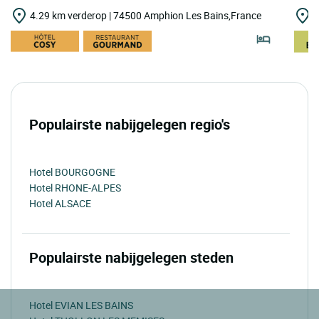
4.29 km verderop | 74500 Amphion Les Bains,France
8
Populairste nabijgelegen regio's
Hotel BOURGOGNE
Hotel RHONE-ALPES
Hotel ALSACE
Populairste nabijgelegen steden
Hotel EVIAN LES BAINS