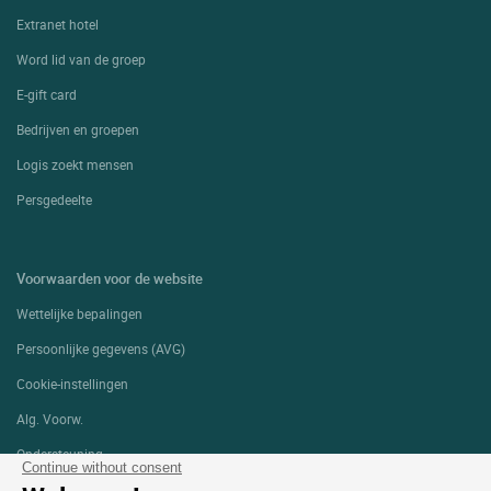
Extranet hotel
Word lid van de groep
E-gift card
Bedrijven en groepen
Logis zoekt mensen
Persgedeelte
Voorwaarden voor de website
Wettelijke bepalingen
Persoonlijke gegevens (AVG)
Cookie-instellingen
Alg. Voorw.
Ondersteuning
Continue without consent
Sitemap