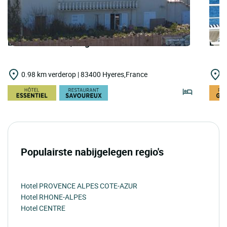
LOGIS HOTELS | Logis Hôtel de la Mer
LOGI
0.98 km verderop | 83400 Hyeres,France
3
Populairste nabijgelegen regio's
Hotel PROVENCE ALPES COTE-AZUR
Hotel RHONE-ALPES
Hotel CENTRE