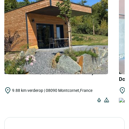
LOGIS HOTELS | les Flâneries de Narcy
LOGI
Dor
9.88 km verderop | 08090 Montcornet,France
1