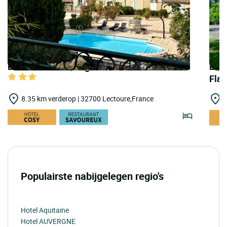
LOGIS HOTELS | Logis Hôtel de Bastard
LOGI
Fla
8.35 km verderop | 32700 Lectoure,France
2
Populairste nabijgelegen regio's
Hotel Aquitaine
Hotel AUVERGNE