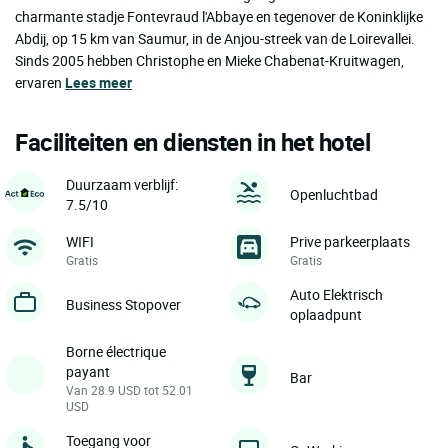
charmante stadje Fontevraud l'Abbaye en tegenover de Koninklijke
Abdij, op 15 km van Saumur, in de Anjou-streek van de Loirevallei.
Sinds 2005 hebben Christophe en Mieke Chabenat-Kruitwagen,
ervaren
Lees meer
Faciliteiten en diensten in het hotel
Duurzaam verblijf:
Openluchtbad
7.5/10
WIFI
Prive parkeerplaats
Gratis
Gratis
Auto Elektrisch
Business Stopover
oplaadpunt
Borne électrique
payant
Bar
Van 28.9 USD tot 52.01
USD
Toegang voor