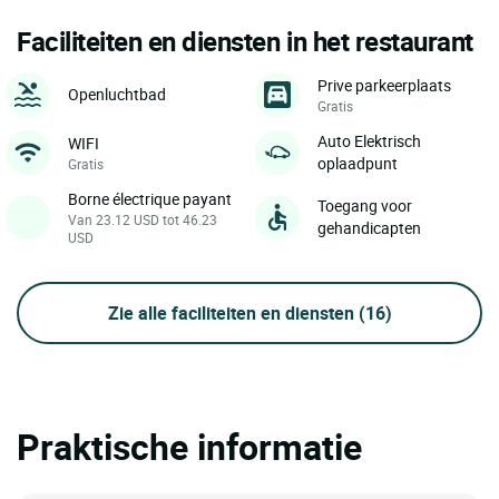
Faciliteiten en diensten in het restaurant
Prive parkeerplaats
Openluchtbad
Gratis
Auto Elektrisch
WIFI
oplaadpunt
Gratis
Borne électrique payant
Toegang voor
Van 23.12 USD tot 46.23
gehandicapten
USD
Zie alle faciliteiten en diensten
(16)
Praktische informatie