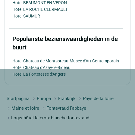
Hotel BEAUMONT EN VERON
Hotel LA ROCHE CLERMAULT
Hotel SAUMUR
Populairste bezienswaardigheden in de
buurt
Hotel Chateau de Montsoreau-Musée d'Art Contemporain
Hotel Château d'Azay-le-Rideau
Hotel La Forteresse d'Angers
Startpagina
Europa
Frankrijk
Pays de la loire
Maine et loire
Fontevraud l'abbaye
Logis hôtel la croix blanche fontevraud