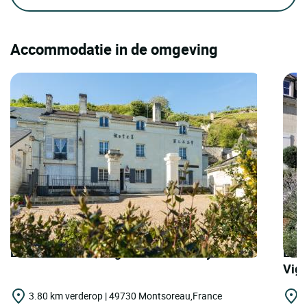
Accommodatie in de omgeving
LOGIS HOTELS | Logis Hôtel le Bussy
LOGI
Vig
3.80 km verderop | 49730 Montsoreau,France
4