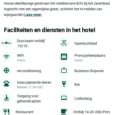
mooie okerkleurige gevel aan het mediterrane licht bij het zwembad.
Ingericht met een eigentijdse geest, schittert het te midden van
wijngaarden
Lees meer
Faciliteiten en diensten in het hotel
Duurzaam verblijf
Openluchtbad
:10/10
WIFI
Prive parkeerplaats
Gratis
Gratis
Airconditioning
Business Stopover
Geaccepteerde dieren
Bar
Betalen 17.34 USD
Toegang voor
CoWorking
gehandicapten
Restaurant
Ontbijt 14.45 USD/Pers