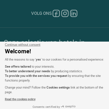
VOLG ONS
Onze selectie van hotels in
Continue without consent
Frankrijk en Europa
Welcome!
All the reasons to say ‘
yes
’ to our cookies for a personalised experience:
Top Landen
See offers tailored
to your interests.
To better understand your needs
by producing statistics.
Topregio's
To provide you with the services you request
by ensuring that the site
functions properly.
Top Steden
Change your mind? Follow the
Cookies settings
link at the bottom of the
page.
Top Hotels
Read the cookies policy
Consents certified by