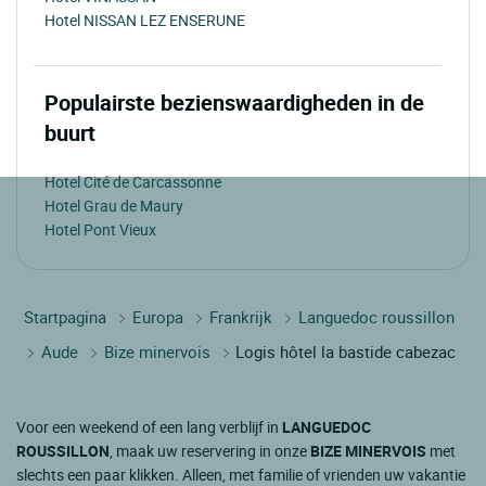
Hotel NISSAN LEZ ENSERUNE
Populairste bezienswaardigheden in de
buurt
Hotel Cité de Carcassonne
Hotel Grau de Maury
Hotel Pont Vieux
Startpagina
Europa
Frankrijk
Languedoc roussillon
Aude
Bize minervois
Logis hôtel la bastide cabezac
Voor een weekend of een lang verblijf in
LANGUEDOC
ROUSSILLON
, maak uw reservering in onze
BIZE MINERVOIS
met
slechts een paar klikken. Alleen, met familie of vrienden uw vakantie