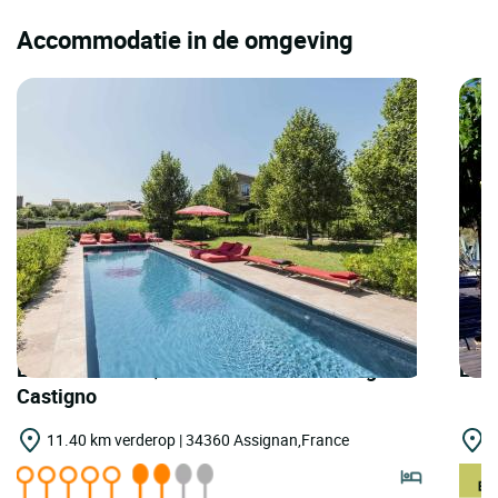
Accommodatie in de omgeving
LOGIS HOTELS | Teritoria Château Village
LOGI
Castigno
11.40 km verderop | 34360 Assignan,France
1