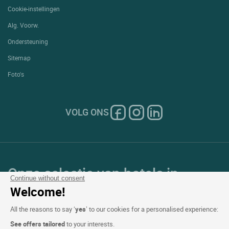
Cookie-instellingen
Alg. Voorw.
Ondersteuning
Sitemap
Foto's
VOLG ONS
Onze selectie van hotels in
Continue without consent
Frankrijk en Europa
Welcome!
All the reasons to say ‘
yes
’ to our cookies for a personalised experience:
Top Landen
See offers tailored
to your interests.