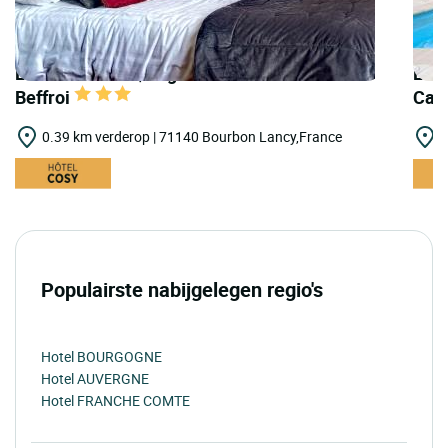
LOGIS HOTELS | Logis Hôtel la Tourelle du
LOGI
Beffroi
Can
0.39 km verderop | 71140 Bourbon Lancy,France
2
Populairste nabijgelegen regio's
Hotel BOURGOGNE
Hotel AUVERGNE
Hotel FRANCHE COMTE