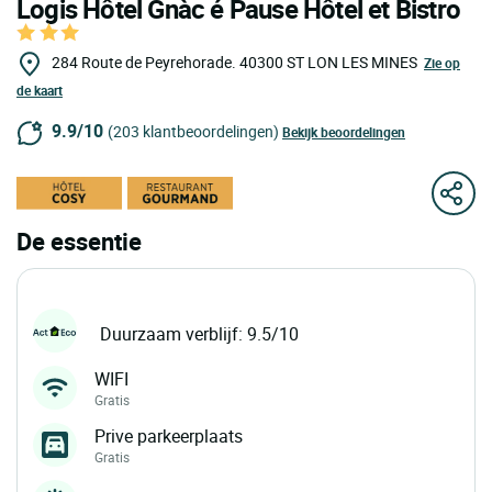
Logis Hôtel Gnàc é Pause Hôtel et Bistro
284 Route de Peyrehorade.
40300
ST LON LES MINES
Zie op
de kaart
9.9/10
(203 klantbeoordelingen)
Bekijk beoordelingen
De essentie
Duurzaam verblijf: 9.5/10
WIFI
Gratis
Prive parkeerplaats
Gratis