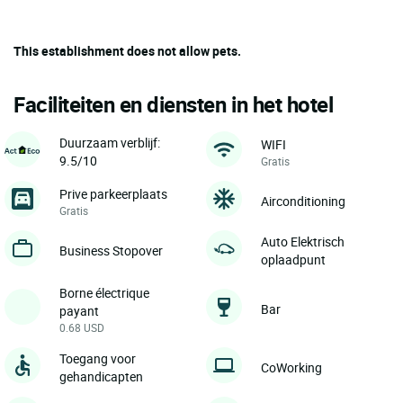
This establishment does not allow pets.
Faciliteiten en diensten in het hotel
Duurzaam verblijf:
WIFI
9.5/10
Gratis
Prive parkeerplaats
Airconditioning
Gratis
Auto Elektrisch
Business Stopover
oplaadpunt
Borne électrique
Bar
payant
0.68 USD
Toegang voor
CoWorking
gehandicapten