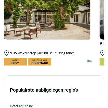
LOGIS HOTELS | Logis Hôtel Thermal
LOGI
Pla
9.35 km verderop | 40180 Saubusse,France
1
Populairste nabijgelegen regio's
Hotel Aquitaine