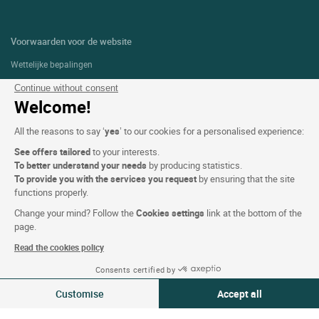
Voorwaarden voor de website
Wettelijke bepalingen
Persoonlijke gegevens (AVG)
Continue without consent
Welcome!
Cookie-instellingen
All the reasons to say ‘
yes
’ to our cookies for a personalised experience:
Alg. Voorw.
See offers tailored
to your interests.
Ondersteuning
To better understand your needs
by producing statistics.
Sitemap
To provide you with the services you request
by ensuring that the site
functions properly.
Foto's
Change your mind? Follow the
Cookies settings
link at the bottom of the
page.
Read the cookies policy
VOLG ONS
Consents certified by
Zie beschikbaarheid
Customise
Accept all
Consent Management Platform: Personalize Your Options
Axeptio consent