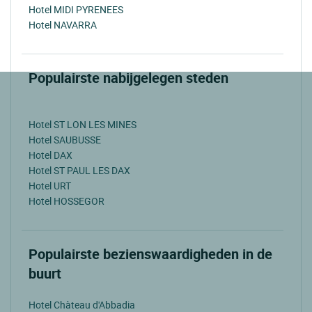
Hotel MIDI PYRENEES
Hotel NAVARRA
Populairste nabijgelegen steden
Hotel ST LON LES MINES
Hotel SAUBUSSE
Hotel DAX
Hotel ST PAUL LES DAX
Hotel URT
Hotel HOSSEGOR
Populairste bezienswaardigheden in de
buurt
Hotel Chàteau d'Abbadia