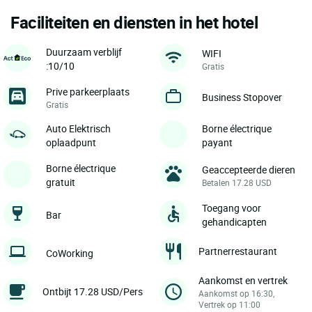
Faciliteiten en diensten in het hotel
Duurzaam verblijf
WIFI
:10/10
Gratis
Prive parkeerplaats
Business Stopover
Gratis
Auto Elektrisch
Borne électrique
oplaadpunt
payant
Borne électrique
Geaccepteerde dieren
gratuit
Betalen 17.28 USD
Toegang voor
Bar
gehandicapten
Partnerrestaurant
CoWorking
Aankomst en vertrek
Ontbijt 17.28 USD/Pers
Aankomst op 16:30,
Vertrek op 11:00