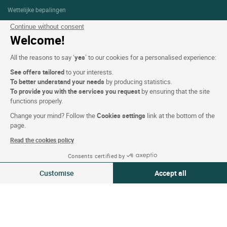
Wettelijke bepalingen
Persoonlijke gegevens (AVG)
Continue without consent
Welcome!
Cookie-instellingen
All the reasons to say ‘
yes
’ to our cookies for a personalised experience:
Alg. Voorw.
See offers tailored
to your interests.
Ondersteuning
To better understand your needs
by producing statistics.
To provide you with the services you request
by ensuring that the site
Sitemap
functions properly.
Foto's
Change your mind? Follow the
Cookies settings
link at the bottom of the
page.
Read the cookies policy
VOLG ONS
Consents certified by
Zie beschikbaarheid
Customise
Accept all
Consent Management Platform: Personalize Your Options
Axeptio consent
Our platform empowers you to tailor and manage your privacy settings,
Onze selectie van hotels in
Frankrijk en Europa