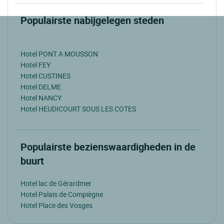
Populairste nabijgelegen steden
Hotel PONT A MOUSSON
Hotel FEY
Hotel CUSTINES
Hotel DELME
Hotel NANCY
Hotel HEUDICOURT SOUS LES COTES
Populairste bezienswaardigheden in de
buurt
Hotel lac de Gérardmer
Hotel Palais de Compiègne
Hotel Place des Vosges