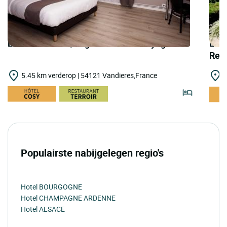
LOGIS HOTELS | Logis Hôtel des Voyageurs
LOGI
Res
5.45 km verderop | 54121 Vandieres,France
1
Populairste nabijgelegen regio's
Hotel BOURGOGNE
Hotel CHAMPAGNE ARDENNE
Hotel ALSACE