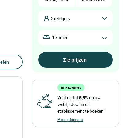
2 reizigers
1 kamer
elen
ETIK Loyaliteit
Verdien tot
5,5%
op uw
verblijf door in dit
etablissement te boeken!
Meer informatie