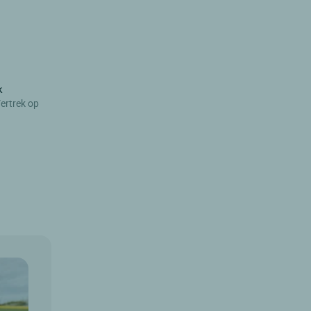
k
ertrek op