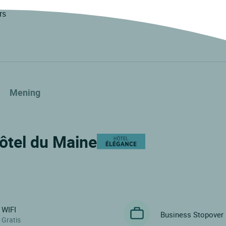
rs
Mening
Hôtel du Maine
WIFI
Business Stopover
Gratis