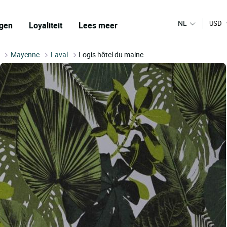
NL
USD
gen
Loyaliteit
Lees meer
Mayenne
Laval
Logis hôtel du maine