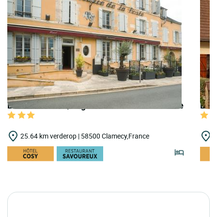
LOGIS HOTELS | Logis Hostellerie de la Poste
LOGI
25.64 km verderop | 58500 Clamecy,France
2