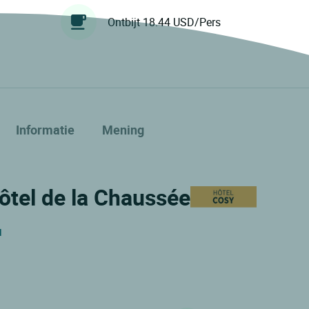
Ontbijt 18.44 USD/Pers
Informatie
Mening
Hôtel de la Chaussée
d