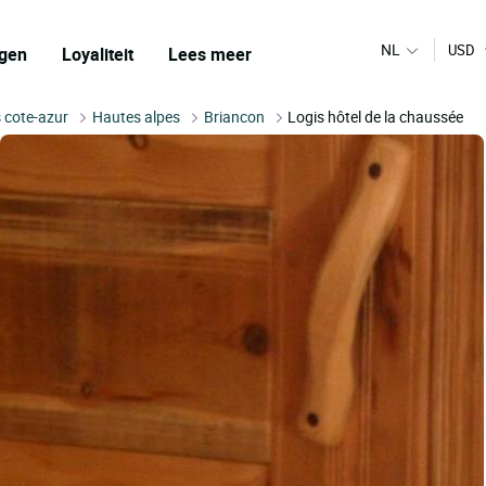
NL
USD
gen
Loyaliteit
Lees meer
 cote-azur
Hautes alpes
Briancon
Logis hôtel de la chaussée