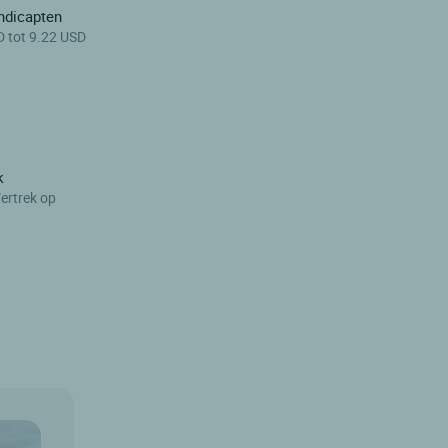
ndicapten
D tot 9.22 USD
k
ertrek op