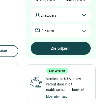
2 reizigers
1 kamer
elen
ETIK Loyaliteit
Verdien tot
5,5%
op uw
verblijf door in dit
etablissement te boeken!
Meer informatie