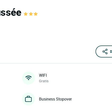
aussée
D
WIFI
Gratis
Business Stopover