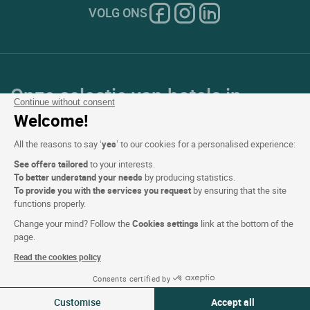
VOLG ONS
Onze selectie van hotels in
Continue without consent
Frankrijk en Europa
Welcome!
All the reasons to say ‘
yes
’ to our cookies for a personalised experience:
Top Landen
See offers tailored
to your interests.
To better understand your needs
by producing statistics.
Topregio's
To provide you with the services you request
by ensuring that the site
functions properly.
Top Steden
Change your mind? Follow the
Cookies settings
link at the bottom of the
page.
Top Hotels
Read the cookies policy
Consents certified by
Zie beschikbaarheid
Customise
Accept all
Logis copyright © 2026 Alle rechten voorbehouden gerealiseerd door
SIWAY