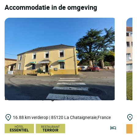
Accommodatie in de omgeving
LOGIS HOTELS | Logis Hôtel le 120
LOGI
16.88 km verderop | 85120 La Chataigneraie,France
1