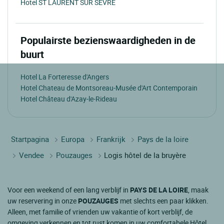
Hotel ST LAURENT SUR SEVRE
Populairste bezienswaardigheden in de
buurt
Hotel La Forteresse d'Angers
Hotel Chateau de Montsoreau-Musée d'Art Contemporain
Hotel Château d'Azay-le-Rideau
Startpagina
Europa
Frankrijk
Pays de la loire
Vendee
Pouzauges
Logis hôtel de la bruyère
Voor een weekend of een lang verblijf in
PAYS DE LA LOIRE
, maak
uw reservering in onze
POUZAUGES
met slechts een paar klikken.
Alleen, met familie of vrienden uw vakantie of kort verblijf, de
omgeving verkennen en tot rust komen in uw comfortabele Hôtel.