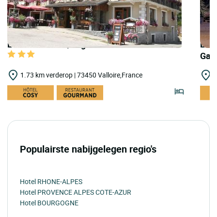
LOGIS HOTELS | Logis Hôtel du Crêt Rond
LOGI
Gali
1.73 km verderop | 73450 Valloire,France
2
Populairste nabijgelegen regio's
Hotel RHONE-ALPES
Hotel PROVENCE ALPES COTE-AZUR
Hotel BOURGOGNE