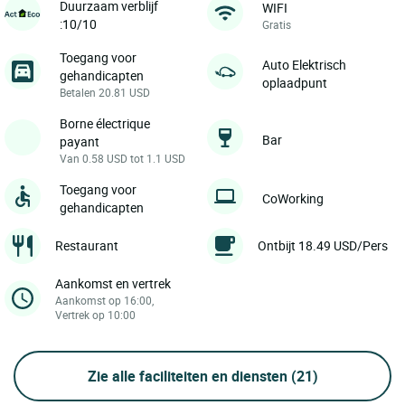
Duurzaam verblijf
WIFI
:10/10
Gratis
Toegang voor
Auto Elektrisch
gehandicapten
oplaadpunt
Betalen 20.81 USD
Borne électrique
Bar
payant
Van 0.58 USD tot 1.1 USD
Toegang voor
CoWorking
gehandicapten
Restaurant
Ontbijt 18.49 USD/Pers
Aankomst en vertrek
Aankomst op 16:00,
Vertrek op 10:00
Zie alle faciliteiten en diensten
(21)