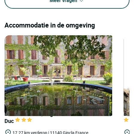
Meer vragen
Accommodatie in de omgeving
LOGIS HOTELS | Logis Hostellerie du Grand
LOGI
Duc
17.27 km verderop | 11140 Gincla,France
1