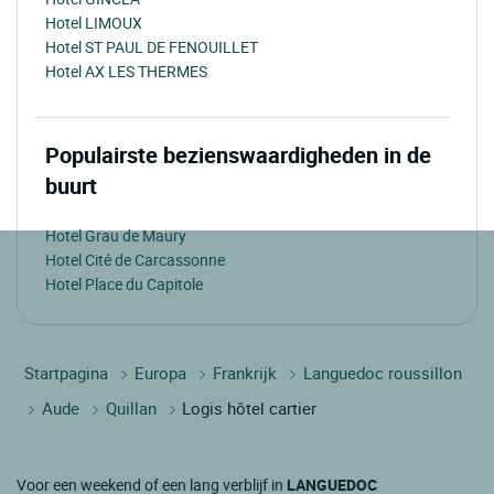
Hotel LIMOUX
Hotel ST PAUL DE FENOUILLET
Hotel AX LES THERMES
Populairste bezienswaardigheden in de
buurt
Hotel Grau de Maury
Hotel Cité de Carcassonne
Hotel Place du Capitole
Startpagina
Europa
Frankrijk
Languedoc roussillon
Aude
Quillan
Logis hôtel cartier
Voor een weekend of een lang verblijf in
LANGUEDOC