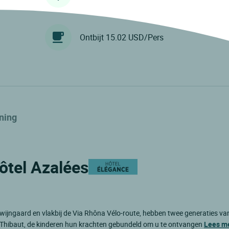
Ontbijt 15.02 USD/Pers
ning
Hôtel Azalées
-wijngaard en vlakbij de Via Rhôna Vélo-route, hebben twee generaties va
 en Thibaut, de kinderen hun krachten gebundeld om u te ontvangen
Lees m