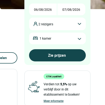
2 reizigers
1 kamer
elen
ETIK Loyaliteit
Verdien tot
5,5%
op uw
verblijf door in dit
etablissement te boeken!
Meer informatie