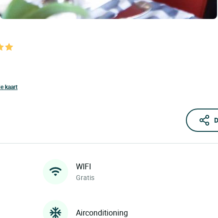
e kaart
D
WIFI
Gratis
Airconditioning