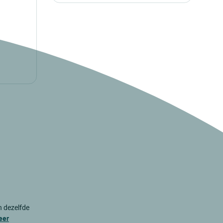
n dezelfde
eer