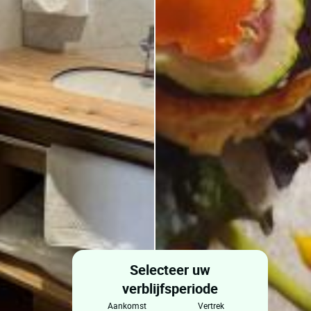
Selecteer uw
verblijfsperiode
aankomst
vertrek