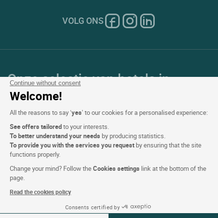
VOLG ONS
Onze selectie van hotels in
Continue without consent
Frankrijk en Europa
Welcome!
All the reasons to say ‘
yes
’ to our cookies for a personalised experience:
Top Landen
See offers tailored
to your interests.
To better understand your needs
by producing statistics.
Topregio's
To provide you with the services you request
by ensuring that the site
functions properly.
Top Steden
Change your mind? Follow the
Cookies settings
link at the bottom of the
page.
Top Hotels
Read the cookies policy
Consents certified by
Zie beschikbaarheid