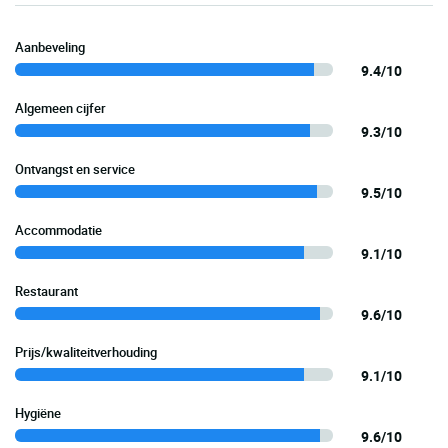
Aanbeveling
9.4/10
Algemeen cijfer
9.3/10
Ontvangst en service
9.5/10
Accommodatie
9.1/10
Restaurant
9.6/10
Prijs/kwaliteitverhouding
9.1/10
Hygiëne
9.6/10