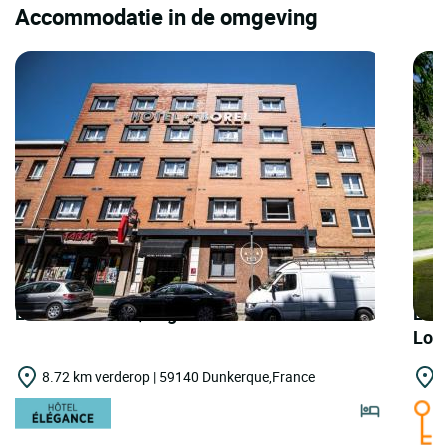
Accommodatie in de omgeving
LOGIS HOTELS | Logis Hôtel Borel
LOGI
Lou
8.72 km verderop | 59140 Dunkerque,France
1