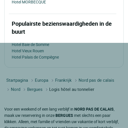
Hotel MORBECQUE
Populairste bezienswaardigheden in de
buurt
Hotel Baie de Somme
Hotel Vieux Rouen
Hotel Palais de Compiègne
Startpagina
Europa
Frankrijk
Nord pas de calais
Nord
Bergues
Logis hôtel au tonnelier
Voor een weekend of een lang verblijf in
NORD PAS DE CALAIS
,
maak uw reservering in onze
BERGUES
met slechts een paar
klikken. Alleen, met familie of vrienden uw vakantie of kort verblijf,
de omgeving verkennen en tot rust komen in uw comfortabele