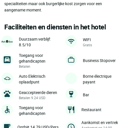
specialiteiten maar ook burgerlijke kost zorgen voor een
aangename moment.
Faciliteiten en diensten in het hotel
Duurzaam verblijf:
WIFI
8.5/10
Gratis
Toegang voor
Business Stopover
gehandicapten
Betalen
Auto Elektrisch
Borne électrique
oplaadpunt
payant
Geaccepteerde dieren
Bar
Betalen 9.24 USD
Toegang voor
Restaurant
gehandicapten
Aankomst en vertrek
Ontbijt 14.79 USD/Pers
Aankomst op 14:00,