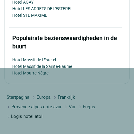
Hotel AGAY
Hotel LES ADRETS DE L'ESTEREL
Hotel STE MAXIME
Populairste bezienswaardigheden in de
buurt
Hotel Massif de l'Esterel
Hotel Massif de la Sainte-Baume
Hotel Mourre Nègre
Startpagina
Europa
Frankrijk
Provence alpes cote-azur
Var
Frejus
Logis hôtel atoll