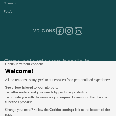
Sitemap
Foto's
VOLG ONS
Onze selectie van hotels in
Continue without consent
Frankrijk en Europa
Welcome!
All the reasons to say ‘
yes
’ to our cookies for a personalised experience:
Top Landen
See offers tailored
to your interests.
To better understand your needs
by producing statistics.
Topregio's
To provide you with the services you request
by ensuring that the site
functions properly.
Top Steden
Change your mind? Follow the
Cookies settings
link at the bottom of the
page.