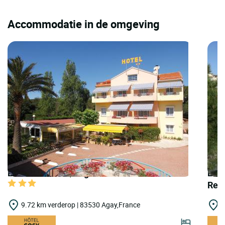
Accommodatie in de omgeving
LOGIS HOTELS | Logis Hôtel l'Esterella
LOGI
Rest
9.72 km verderop | 83530 Agay,France
9