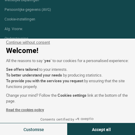
Persoonlijke gegevens (AVG)
Cookie-instellingen
Alg. Voorw.
Ondersteuning
Continue without consent
Welcome!
Sitemap
Foto's
All the reasons to say ‘
yes
’ to our cookies for a personalised experience:
See offers tailored
to your interests.
To better understand your needs
by producing statistics.
VOLG ONS
To provide you with the services you request
by ensuring that the site
functions properly.
Change your mind? Follow the
Cookies settings
link at the bottom of the
page.
Read the cookies policy
Onze selectie van hotels in
Consents certified by
Zie beschikbaarheid
Frankrijk en Europa
Customise
Accept all