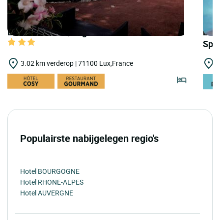
LOGIS HOTELS | Logis Hôtel les Charmilles
LOGI
Spa 
3.02 km verderop | 71100 Lux,France
5
Populairste nabijgelegen regio's
Hotel BOURGOGNE
Hotel RHONE-ALPES
Hotel AUVERGNE