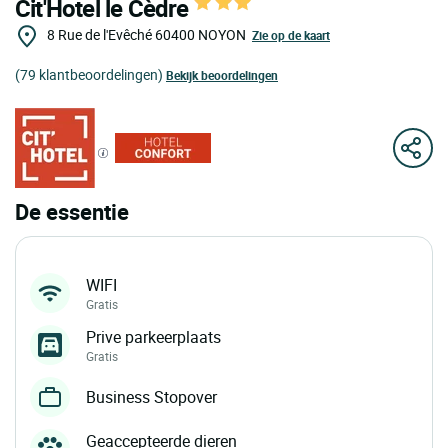
Cit'Hotel le Cèdre
8 Rue de l'Evêché
60400
NOYON
Zie op de kaart
(79 klantbeoordelingen)
Bekijk beoordelingen
De essentie
WIFI
Gratis
Prive parkeerplaats
Gratis
Business Stopover
Geaccepteerde dieren