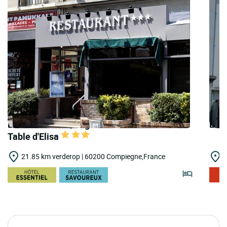
LOGIS HOTELS | Logis Hôtel du Nord Rest. la
LOGI
Table d'Elisa
21.85 km verderop | 60200 Compiegne,France
2