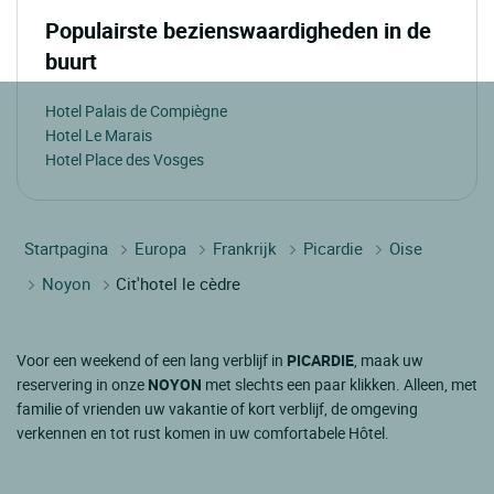
Populairste bezienswaardigheden in de
buurt
Hotel Palais de Compiègne
Hotel Le Marais
Hotel Place des Vosges
Startpagina
Europa
Frankrijk
Picardie
Oise
Noyon
Cit'hotel le cèdre
Voor een weekend of een lang verblijf in
PICARDIE
, maak uw
reservering in onze
NOYON
met slechts een paar klikken. Alleen, met
familie of vrienden uw vakantie of kort verblijf, de omgeving
verkennen en tot rust komen in uw comfortabele Hôtel.