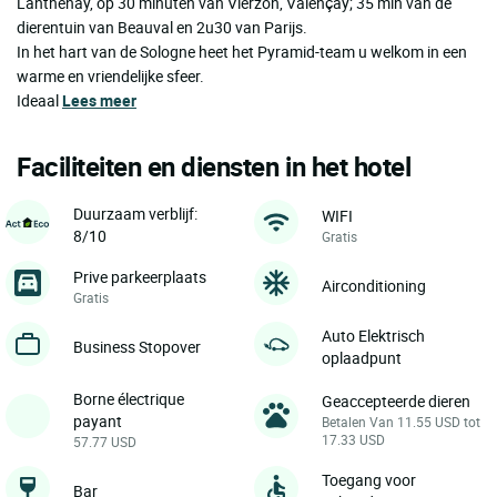
Lanthenay, op 30 minuten van Vierzon, Valençay; 35 min van de
dierentuin van Beauval en 2u30 van Parijs.
In het hart van de Sologne heet het Pyramid-team u welkom in een
warme en vriendelijke sfeer.
Ideaal
Lees meer
Faciliteiten en diensten in het hotel
Duurzaam verblijf:
WIFI
8/10
Gratis
Prive parkeerplaats
Airconditioning
Gratis
Auto Elektrisch
Business Stopover
oplaadpunt
Borne électrique
Geaccepteerde dieren
payant
Betalen Van 11.55 USD tot
17.33 USD
57.77 USD
Toegang voor
Bar