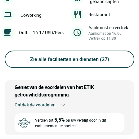
gehandicapten
Restaurant
CoWorking
Aankomst en vertrek
Ontbijt 16.17 USD/Pers
Aankomst op 16:00,
Vertrek op 11:30
Zie alle faciliteiten en diensten
(27)
Geniet van de voordelen van het ETIK
getrouwheidsprogramma
Ontdek de voordelen
5,5%
Verdien tot
op uw verblijf door in dit
etablissement te boeken!