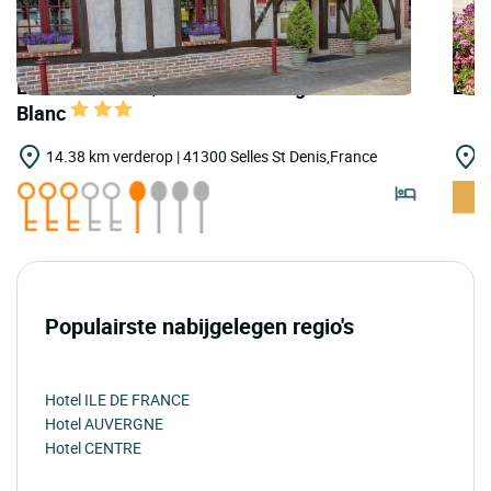
LOGIS HOTELS | Teritoria Auberge du Cheval
LOGI
Blanc
14.38 km verderop | 41300 Selles St Denis,France
1
Populairste nabijgelegen regio's
Hotel ILE DE FRANCE
Hotel AUVERGNE
Hotel CENTRE