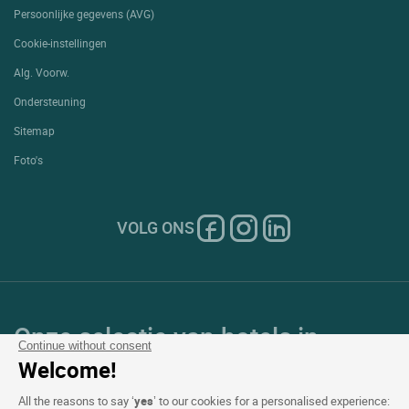
Persoonlijke gegevens (AVG)
Cookie-instellingen
Alg. Voorw.
Ondersteuning
Sitemap
Foto's
VOLG ONS
Onze selectie van hotels in
Continue without consent
Frankrijk en Europa
Welcome!
All the reasons to say ‘
yes
’ to our cookies for a personalised experience: