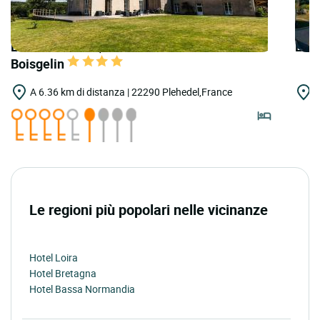
LOGIS HOTELS | Teritoria Château de
LOG
Boisgelin
A 6.36 km di distanza | 22290 Plehedel,France
A
P
Le regioni più popolari nelle vicinanze
Hotel Loira
Hotel Bretagna
Hotel Bassa Normandia