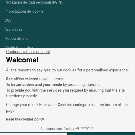
Protezione dei dati personali (RGPD)
Impostazioni dei cookie
CGV
Assistenza
Mappa del sito
Crediti fotografici
Continue without consent
Welcome!
SEGUICI
All the reasons to say ‘
yes
’ to our cookies for a personalised experience:
See offers tailored
to your interests.
To better understand your needs
by producing statistics.
To provide you with the services you request
by ensuring that the site
functions properly.
Logis copyright © 2026 Tutti i diritti riservati realizzato da
SIWAY
Change your mind? Follow the
Cookies settings
link at the bottom of the
page.
Read the cookies policy
Consents certified by
07-08 Ago 2026