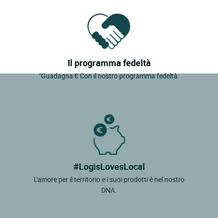
Il programma fedeltà
"Guadagna € Con il nostro programma fedeltà.
#LogisLovesLocal
L'amore per il territorio e i suoi prodotti è nel nostro
DNA.