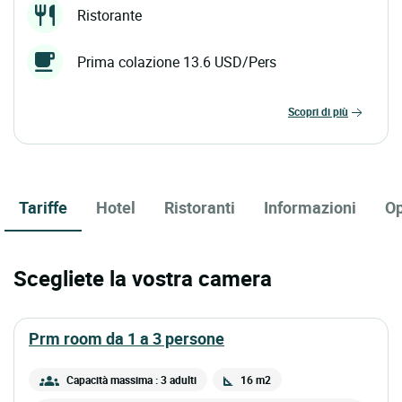
Ristorante
Prima colazione 13.6 USD/Pers
scopri di più
Tariffe
Hotel
Ristoranti
Informazioni
Op
Scegliete la vostra camera
prm room da 1 a 3 persone
Capacità massima : 3 adulti
16 m2