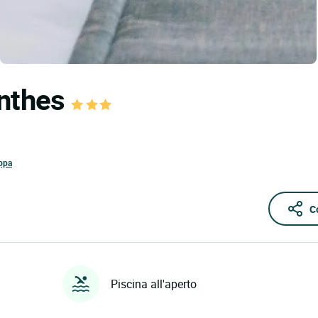
anthes
ppa
C
Piscina all'aperto