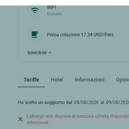
WIFI
Gratuito
Prima colazione 17.34 USD/Pers
scopri di più
Tariffe
Hotel
Informazioni
Opini
Ha scelto un soggiorno dal
al
L'albergo non dispone di nessuna offerta disponibile
selezionati