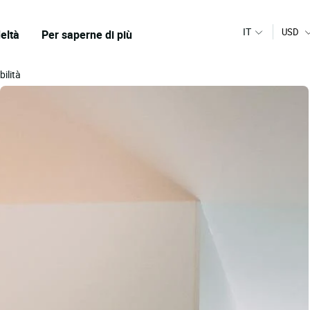
IT
USD
eltà
Per saperne di più
bilità