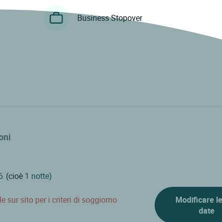
Business Stopover
oni
(cioè
1 notte)
 sur sito per i criteri di soggiorno
Modificare l
date