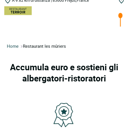
A 9.82 km di distanza | 83600 Frejus,France
A
A
Home
Restaurant les mûriers
Accumula euro e sostieni gli
albergatori-ristoratori