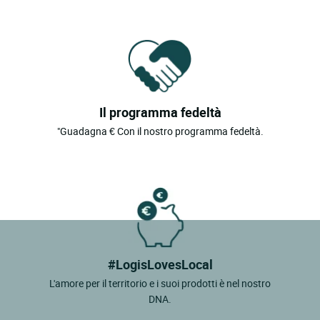
Il programma fedeltà
"Guadagna € Con il nostro programma fedeltà.
#LogisLovesLocal
L'amore per il territorio e i suoi prodotti è nel nostro
DNA.