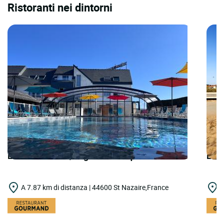
Ristoranti nei dintorni
LOGIS HOTELS | Logis Hôtel Aquilon
LOGI
A 7.87 km di distanza | 44600 St Nazaire,France
A