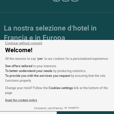
La nostra selezione d’hotel in
Francia e in Europa
Continue without consent
Welcome!
Top Paesi
All the reasons to say ‘
yes
’ to our cookies for a personalised experience:
Top Regioni
See offers tailored
to your interests.
To better understand your needs
by producing statistics.
Top Città
To provide you with the services you request
by ensuring that the site
functions properly.
Top Hotel
Change your mind? Follow the
Cookies settings
link at the bottom of the
page.
Read the cookies policy
Logis copyright © 2026 Tutti i diritti riservati realizzato da
SIWAY
Consents certified by
Prenota un tavolo