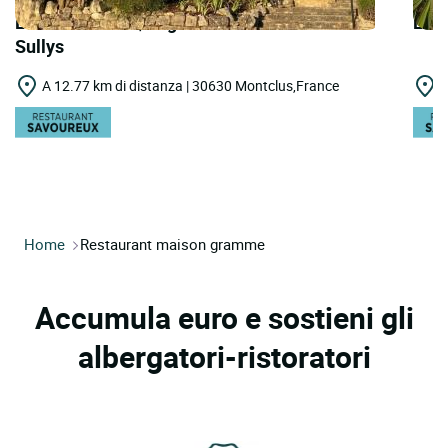
LOGIS HOTELS | Logis Hôtel le Clos des
LOGI
Sullys
A 12.77 km di distanza | 30630 Montclus,France
A
Home
Restaurant maison gramme
Accumula euro e sostieni gli
albergatori-ristoratori