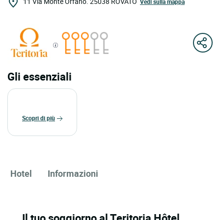
11 Via Monte Orfano.
25038
ROVATO
Vedi sulla mappa
Gli essenziali
scopri di più
Hotel
Informazioni
Il tuo soggiorno al Teritoria Hôtel