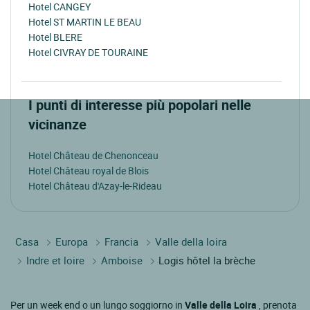
Hotel CANGEY
Hotel ST MARTIN LE BEAU
Hotel BLERE
Hotel CIVRAY DE TOURAINE
I punti di interesse più popolari nelle
vicinanze
Hotel Château de Chenonceau
Hotel Château royal de Blois
Hotel Château d'Azay-le-Rideau
Casa
Europa
Francia
Valle della loira
Indre et loire
Amboise
Logis hôtel la brèche
Per un week end o un lungo soggiorno in
Valle della Loira
, prenota