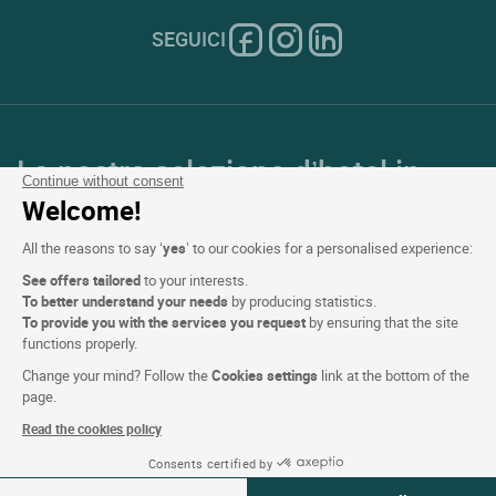
SEGUICI
La nostra selezione d’hotel in
Continue without consent
Francia e in Europa
Welcome!
All the reasons to say ‘
yes
’ to our cookies for a personalised experience:
Top Paesi
See offers tailored
to your interests.
To better understand your needs
by producing statistics.
Top Regioni
To provide you with the services you request
by ensuring that the site
functions properly.
Top Città
Change your mind? Follow the
Cookies settings
link at the bottom of the
page.
Top Hotel
Read the cookies policy
Consents certified by
Vedi disponibilità