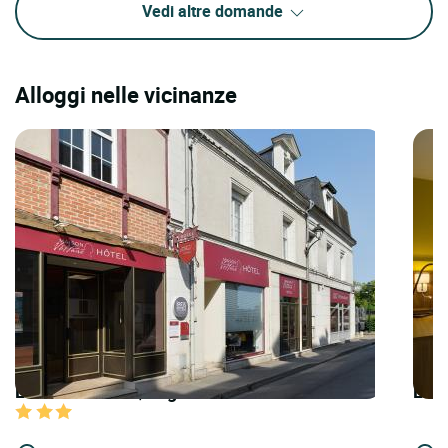
Vedi altre domande
Alloggi nelle vicinanze
LOGIS HOTELS | Logis Hôtel Maison Voltaire
LOGI