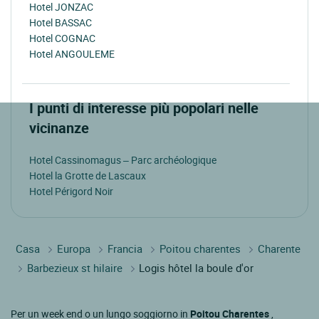
Hotel JONZAC
Hotel BASSAC
Hotel COGNAC
Hotel ANGOULEME
I punti di interesse più popolari nelle
vicinanze
Hotel Cassinomagus – Parc archéologique
Hotel la Grotte de Lascaux
Hotel Périgord Noir
Casa
Europa
Francia
Poitou charentes
Charente
Barbezieux st hilaire
Logis hôtel la boule d'or
Per un week end o un lungo soggiorno in
Poitou Charentes
,