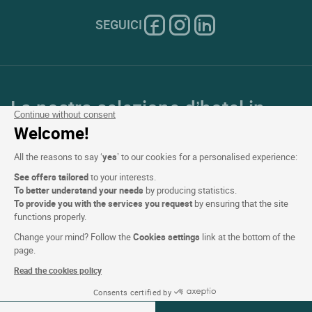
SEGUICI
La nostra selezione d’hotel in
Continue without consent
Francia e in Europa
Welcome!
All the reasons to say ‘
yes
’ to our cookies for a personalised experience:
Top Paesi
See offers tailored
to your interests.
To better understand your needs
by producing statistics.
Top Regioni
To provide you with the services you request
by ensuring that the site
functions properly.
Top Città
Change your mind? Follow the
Cookies settings
link at the bottom of the
page.
Top Hotel
Read the cookies policy
Consents certified by
Vedi disponibilità