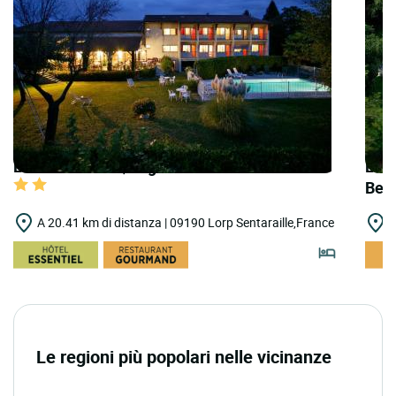
LOGIS HOTELS | Logis Hôtel Horizon 117
LOG
Bea
A 20.41 km di distanza | 09190 Lorp Sentaraille,France
A
Le regioni più popolari nelle vicinanze