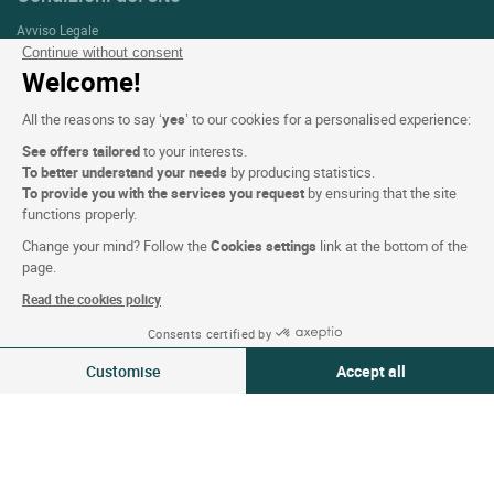
Avviso Legale
Continue without consent
Protezione dei dati personali (RGPD)
Welcome!
Impostazioni dei cookie
All the reasons to say ‘
yes
’ to our cookies for a personalised experience:
CGV
See offers tailored
to your interests.
Assistenza
To better understand your needs
by producing statistics.
To provide you with the services you request
by ensuring that the site
Mappa del sito
functions properly.
Crediti fotografici
Change your mind? Follow the
Cookies settings
link at the bottom of the
page.
Read the cookies policy
SEGUICI
Consents certified by
Vedi disponibilità
Customise
Accept all
Consent Management Platform: Personalize Your Options
Axeptio consent
La nostra selezione d’hotel in
Our platform empowers you to tailor and manage your privacy settings,
Francia e in Europa