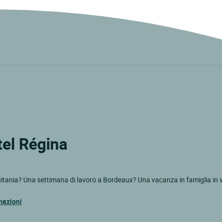
tel Régina
itania? Una settimana di lavoro a Bordeaux? Una vacanza in famiglia in 
mazioni