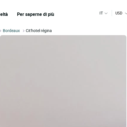
IT
USD
eltà
Per saperne di più
Bordeaux
Cit'hotel régina