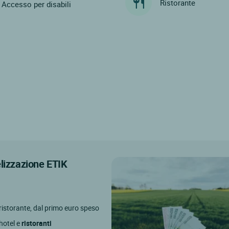
Ristorante
Accesso per disabili
elizzazione ETIK
l ristorante, dal primo euro speso
 hotel e
ristoranti