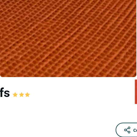
lfs
C