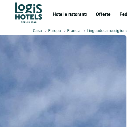
Hotel e ristoranti
Offerte
Fed
Casa
Europa
Francia
Linguadoca rossiglion