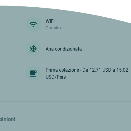
WIFI
Gratuito
Aria condizionata
Prima colazione - Da 12.71 USD a 15.02
USD/Pers
pinioni