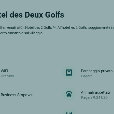
otel des Deux Golfs
envenuti al Cit'Hotel Les 2 Golfs **. All'hotel les 2 Golfs, soggiornerete in
rto turistico o sul villaggio.
WIFI
Parcheggio privato
Gratuito
Pagare
Animali accettati
Business Stopover
Pagare 9.24 USD