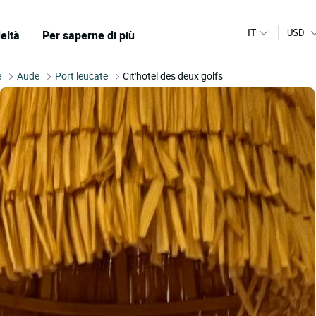
IT
USD
eltà
Per saperne di più
e
Aude
Port leucate
Cit'hotel des deux golfs