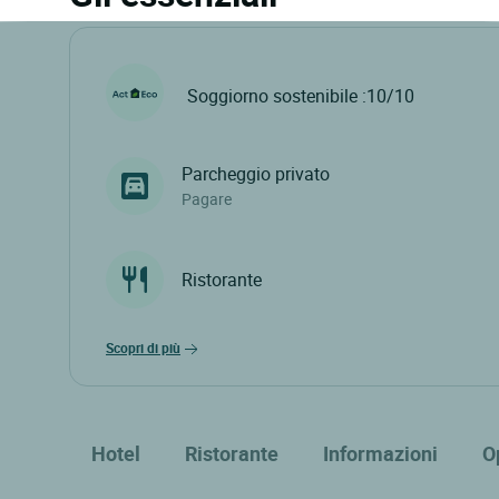
Soggiorno sostenibile :10/10
Parcheggio privato
Pagare
Ristorante
scopri di più
Hotel
Ristorante
Informazioni
O