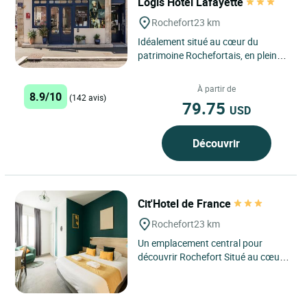
Logis Hôtel Lafayette
Rochefort
23 km
Idéalement situé au cœur du
patrimoine Rochefortais, en plein
centre ville face au Palais des
Congrès, à deux pas des...
À partir de
8.9/10
(142 avis)
79.75
USD
Découvrir
Cit'Hotel de France
Rochefort
23 km
Un emplacement central pour
découvrir Rochefort Situé au cœur
du centre historique de Rochefort,
l’Hôtel de France...