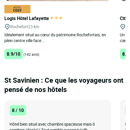
Logis Hôtel Lafayette
Cit'
Rochefort
23 km
Ro
Idéalement situé au cœur du patrimoine Rochefortais, en
Un em
plein centre ville face...
cœur 
8.9/10
8.1
(142 avis)
St Savinien : Ce que les voyageurs ont
pensé de nos hôtels
8 / 10
1
Hôtel bien situé avec chambre spacieuse mais ô
Hô
combien "datée" ! Tout semble suranné (sdb,
"in