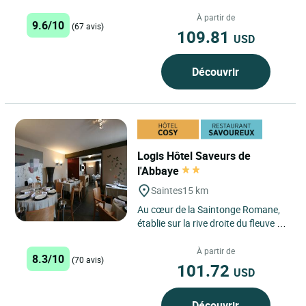
Patrimoine Saintongeais Situé en
plein cœur...
À partir de
9.6/10
(67 avis)
109.81
USD
Découvrir
Logis Hôtel Saveurs de
l'Abbaye
Saintes
15 km
Au cœur de la Saintonge Romane,
établie sur la rive droite du fleuve "la
Charente", toute l'équipe des
Saveurs de l'Abbaye...
À partir de
8.3/10
(70 avis)
101.72
USD
Découvrir