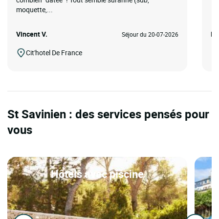
moquette,...
Vincent V.
Mu
Séjour du 20-07-2026
Cit'hotel De France
St Savinien : des services pensés pour
vous
Hôtels avec piscine