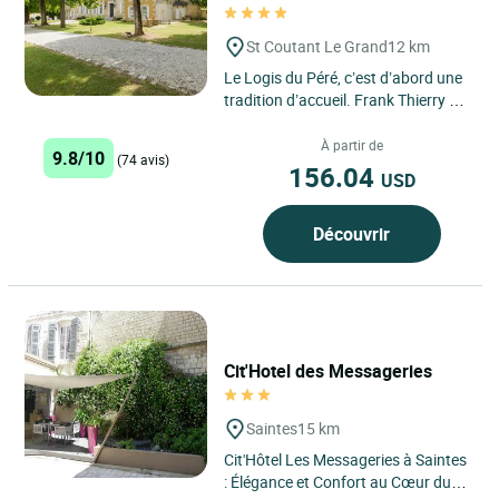
St Coutant Le Grand
12 km
Le Logis du Péré, c’est d’abord une
tradition d’accueil. Frank Thierry et
Thierry Seguin seront vos hôtes le
temps...
À partir de
9.8/10
(74 avis)
156.04
USD
Découvrir
Cit'Hotel des Messageries
Saintes
15 km
Cit'Hôtel Les Messageries à Saintes
: Élégance et Confort au Cœur du