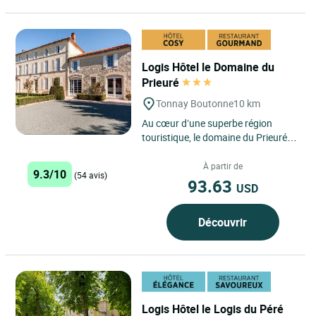
Logis Hôtel le Domaine du
Prieuré
Tonnay Boutonne
10 km
Au cœur d’une superbe région
touristique, le domaine du Prieuré
est une étape agréable, tranquille et
reposante. Cette...
À partir de
9.3/10
(54 avis)
93.63
USD
Découvrir
Logis Hôtel le Logis du Péré