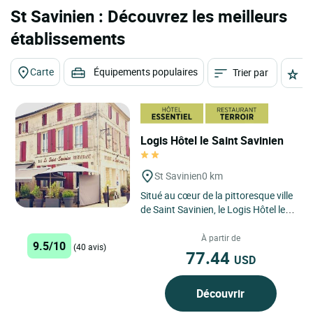
St Savinien : Découvrez les meilleurs
établissements
Carte
Équipements populaires
Trier par
É
Logis Hôtel le Saint Savinien
St Savinien
0 km
Situé au cœur de la pittoresque ville
de Saint Savinien, le Logis Hôtel le
Saint Savinien bénéficie d'une
localisation...
À partir de
9.5/10
(40 avis)
77.44
USD
Découvrir