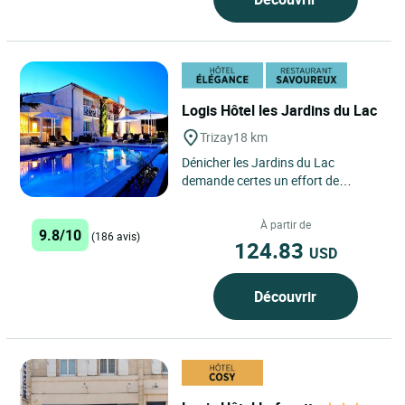
Logis Hôtel les Jardins du Lac
Trizay
18 km
Dénicher les Jardins du Lac
demande certes un effort de
repérage, mais on est tellement
récompensé au bout du chemin...
À partir de
9.8/10
(186 avis)
124.83
USD
Découvrir