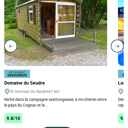
Domaine du Seudre
Logi
St Germain Du Seudre
41 km
Tr
Niché dans la campagne saintongeaise, à mi-chemin entre
Dénic
le pays du Cognac et la...
repér
9.8/10
9.8