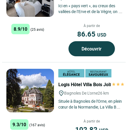
Ici en « pays vert », au creux des
vallées de l’Erve et de la Vègre, on se
régale de plein air et de nature, de
sports...
À partir de
8.9/10
(25 avis)
86.65
USD
Découvrir
Logis Hôtel Villa Bois Joli
Bagnoles De L'orne
26 km
Située à Bagnoles de l'Orne, en plein
cœur de la Normandie, La Villa Bois
Joli offre un cadre enchanteur pour
les voyageurs...
À partir de
9.3/10
(167 avis)
102.82