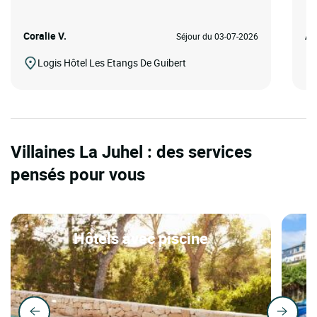
Coralie V.
Ah
Séjour du 03-07-2026
Logis Hôtel Les Etangs De Guibert
Villaines La Juhel : des services
pensés pour vous
Hôtels avec piscine