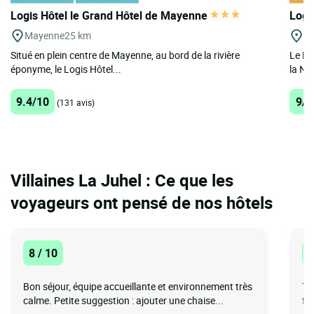
Logis Hôtel le Grand Hôtel de Mayenne
Logi
Mayenne
25 km
Al
Situé en plein centre de Mayenne, au bord de la rivière
Le Lo
éponyme, le Logis Hôtel...
la No
9.4/10
9/1
(131 avis)
Villaines La Juhel : Ce que les
voyageurs ont pensé de nos hôtels
8 / 10
1
Bon séjour, équipe accueillante et environnement très
Tr
calme. Petite suggestion : ajouter une chaise...
fa