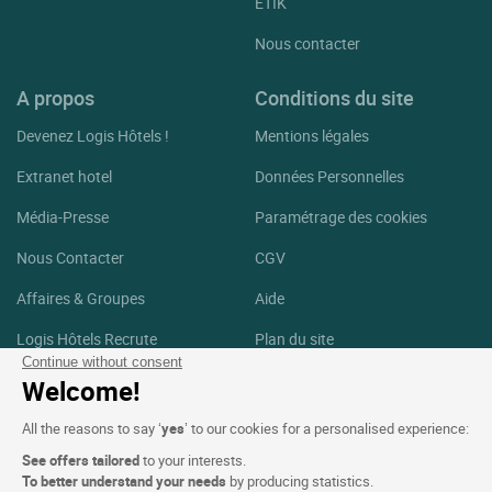
ETIK
Nous contacter
A propos
Conditions du site
Devenez Logis Hôtels !
Mentions légales
Extranet hotel
Données Personnelles
Média-Presse
Paramétrage des cookies
Nous Contacter
CGV
Affaires & Groupes
Aide
Logis Hôtels Recrute
Plan du site
Continue without consent
Crédits Photos
Welcome!
Suivez-nous
All the reasons to say ‘
yes
’ to our cookies for a personalised experience:
See offers tailored
to your interests.
Facebook
Instagram
To better understand your needs
by producing statistics.