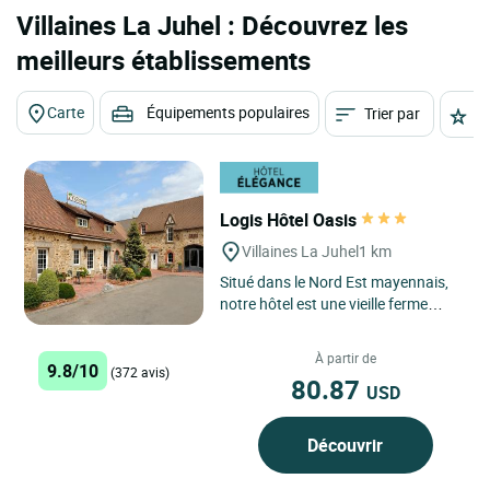
Villaines La Juhel : Découvrez les
meilleurs établissements
Carte
Équipements populaires
Trier par
É
Logis Hôtel Oasis
Villaines La Juhel
1 km
Situé dans le Nord Est mayennais,
notre hôtel est une vieille ferme
restaurée qui vous accueillera dans
un cadre authentique....
À partir de
9.8/10
(372 avis)
80.87
USD
Découvrir