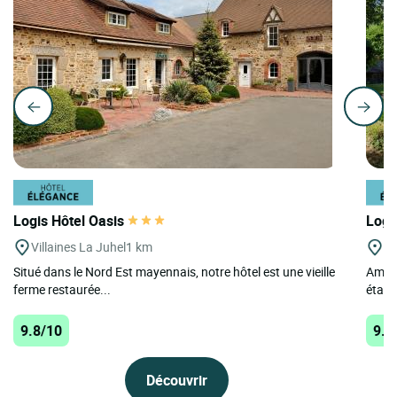
Logis Hôtel Oasis
Logi
Villaines La Juhel
1 km
St
Situé dans le Nord Est mayennais, notre hôtel est une vieille
Amour
ferme restaurée...
étape
9.8/10
9.4
Découvrir