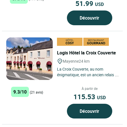
51.99
USD
Découvrir
Logis Hôtel la Croix Couverte
Mayenne
24 km
La Croix Couverte, au nom
énigmatique, est un ancien relais de
poste, sur la route de la Bretagne,
qui a traversé les décennies...
À partir de
9.3/10
(21 avis)
115.53
USD
Découvrir