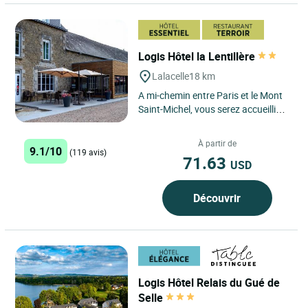
Logis Hôtel la Lentillère
Lalacelle
18 km
A mi-chemin entre Paris et le Mont
Saint-Michel, vous serez accueilli
dans un ancien relais de poste au
cœur du Parc Naturel...
À partir de
9.1/10
(119 avis)
71.63
USD
Découvrir
Logis Hôtel Relais du Gué de
Selle