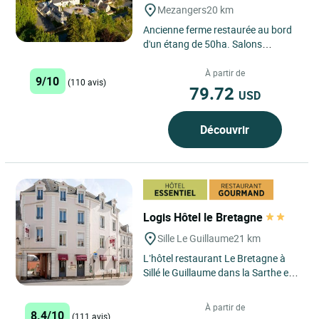
Mezangers
20 km
Ancienne ferme restaurée au bord
d'un étang de 50ha. Salons
panoramiques, salle de restaurant
côté lac, salle de restaurant...
À partir de
9/10
(110 avis)
79.72
USD
Découvrir
Logis Hôtel le Bretagne
Sille Le Guillaume
21 km
L’hôtel restaurant Le Bretagne à
Sillé le Guillaume dans la Sarthe est
un ancien relai de diligence depuis
1800. Situé...
À partir de
8.4/10
(111 avis)