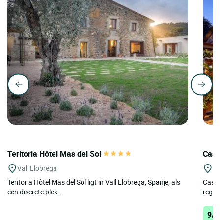
Teritoria Hôtel Mas del Sol
Casa
Vall Llobrega
Pa
Teritoria Hôtel Mas del Sol ligt in Vall Llobrega, Spanje, als
Casa 
een discrete plek...
regio
9/1