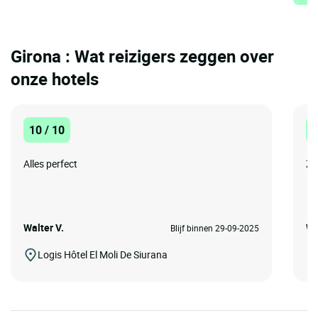
Girona : Wat reizigers zeggen over
onze hotels
10 / 10
1
Alles perfect
Ze
Walter V.
Wil
Blijf binnen 29-09-2025
Logis Hôtel El Moli De Siurana