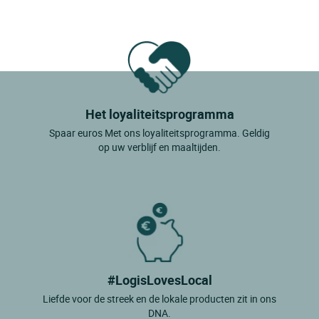
Cassa De La Selva
Castello Dempuries
Corca
Costa Brava
Het loyaliteitsprogramma
El Port De La Selva
Spaar euros Met ons loyaliteitsprogramma. Geldig
Empuria Brava
op uw verblijf en maaltijden.
Espinavessa
Estartit
Fenals (lloret De Mar)
Figueras
Fonolleres Parlava
#LogisLovesLocal
Fornells De La Selva
Liefde voor de streek en de lokale producten zit in ons
DNA.
Girona