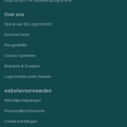
Hulp bij het ETIK loyaliteitsprogramma
Pont De Molins
Puigcerda
Over ons
Queralbs
Sluit je aan bij Logis Hotels !
Ribes De Freser
Extranet hotel
Riells De Montseny
Persgedeelte
Rioudellots De La Selva Girona
Contact opnemen
Roses
Bedrijven & Groepen
S' Agaro
Logis Hotels zoekt mensen
S. Feliu De Guixols
websitevoorwaarden
Salt
Wettelijke bepalingen
Sant Antoni De Calonge
Persoonlijke informatie
Sant Jordi Desvalls
Cookie-instellingen
Sant Pere Pescador