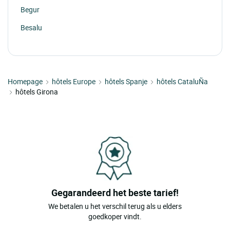
Begur
Besalu
Betren
Beuda
Homepage
Blanes
hôtels Europe
hôtels Spanje
hôtels CataluÑa
hôtels Girona
Bolvir De Cerdanya
Borrassa
Cadaques
Caldes De Malavella
Calella De Palafrugell
Calonge
Gegarandeerd het beste tarief!
We betalen u het verschil terug als u elders
Camprodon
goedkoper vindt.
Cantallops