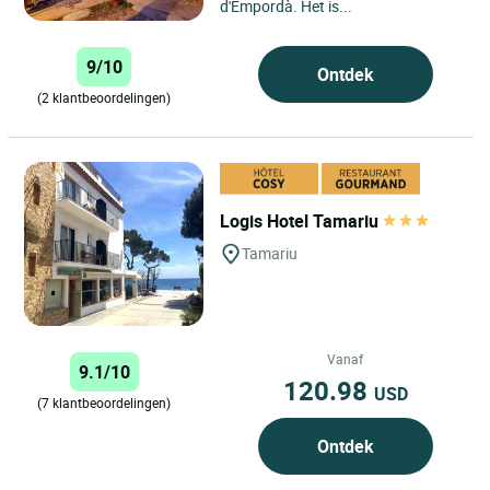
d'Empordà. Het is...
9/10
Ontdek
(2 klantbeoordelingen)
Logis Hotel Tamariu
Tamariu
Vanaf
9.1/10
120.98
USD
(7 klantbeoordelingen)
Ontdek