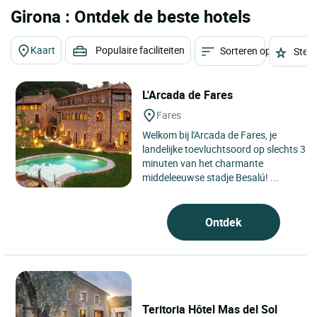
Girona : Ontdek de beste hotels
Kaart
Populaire faciliteiten
Sorteren op
Sterr
L'Arcada de Fares
Fares
Welkom bij l'Arcada de Fares, je
landelijke toevluchtsoord op slechts 3
minuten van het charmante
middeleeuwse stadje Besalú! ...
Ontdek
Teritoria Hôtel Mas del Sol