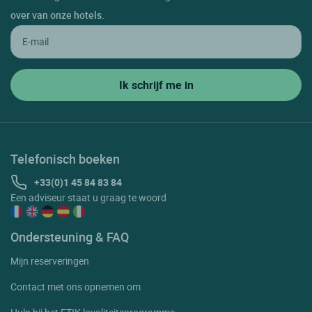
Madremanya
over van onze hotels.
Meranges
Monells
Navata
Olopte Puigcerda
Palafrugell
Palamos
Telefonisch boeken
Palamos La Fosca
+33(0)1 45 84 83 84
Een adviseur staat u graag te woord
Palau Saverdera
Pals
Ondersteuning & FAQ
Peralada
Mijn reserveringen
Peratallada
Contact met ons opnemen om
Platja Daro