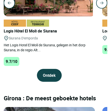
Logis Hôtel El Moli de Siurana
Logi
Siurana D'emporda
Ta
Het Logis Hotel El Molí de Siurana, gelegen in het dorp
9.1
Siurana, in de regio Alt...
9.7/10
Ontdek
Girona : De meest geboekte hotels