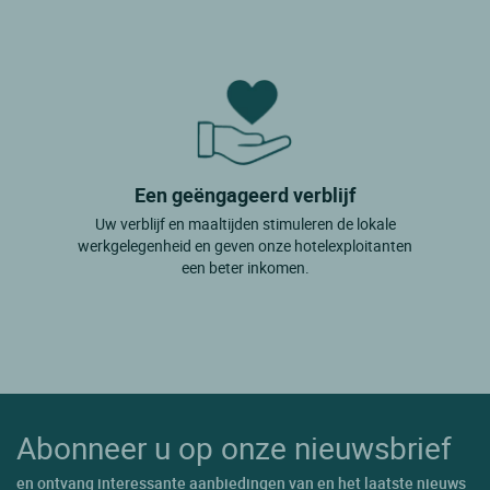
Girona Fornells De La Selva
Gualta
Joanetes
L'alt Emporda
La Bisbal
Een geëngageerd verblijf
Uw verblijf en maaltijden stimuleren de lokale
La Jonquera
werkgelegenheid en geven onze hotelexploitanten
La Molina
een beter inkomen.
Lestartit
Llafranc
Llanars
Llivia
Abonneer u op onze nieuwsbrief
Lloret De Mar
en ontvang interessante aanbiedingen van en het laatste nieuws