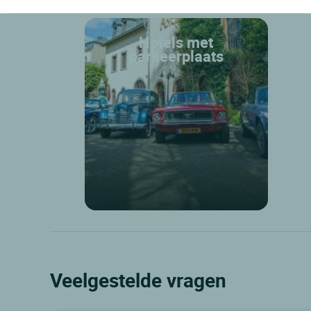
León: diensten ontworpen met
Hotels met
parkeerplaats