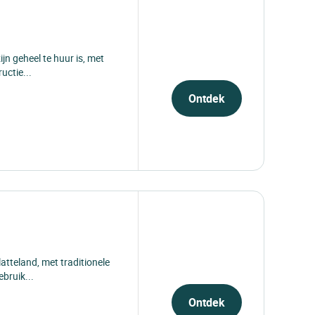
Ontdek
zijn geheel te huur is, met
uctie...
Ontdek