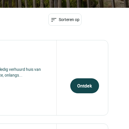
lage prijzen
Bestemming
aankomst
vertrek
Reizigers
Reize
we
2
Reizige
Sorteren op
lledig verhuurd huis van
e, onlangs...