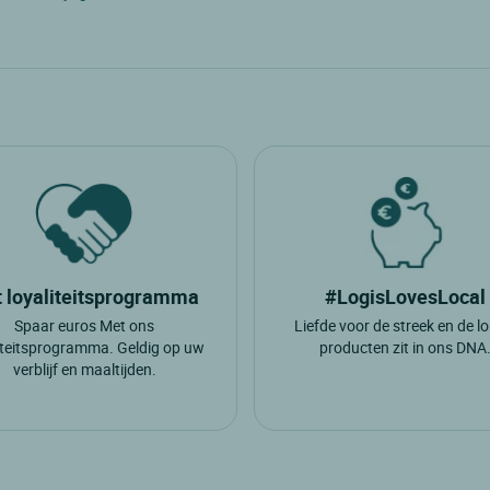
Boca De Huergano
C
Luyego De Somoza
P
 loyaliteitsprogramma
#LogisLovesLocal