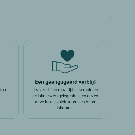
alahorra
andorado
Een geëngageerd verblijf