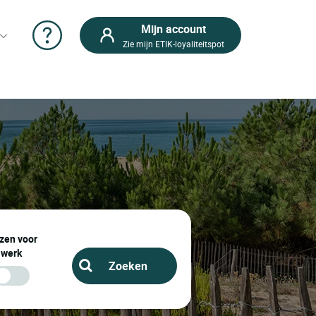
Mijn account
Zie mijn ETIK-loyaliteitspot
Vind uw
hotel in
Spanje, in dit
departement:
León
León : Boek uw
hotel en restaurant
uit meer dan 2.000
Logis Hotels tegen