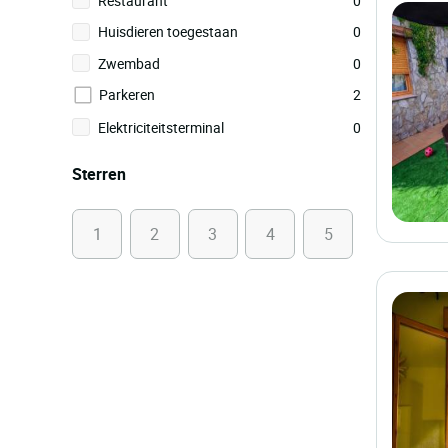
Populaire faciliteiten
'Wifi'
5
Restaurant
0
Huisdieren toegestaan
0
Zwembad
0
Parkeren
2
Elektriciteitsterminal
0
Sterren
1
2
3
4
5