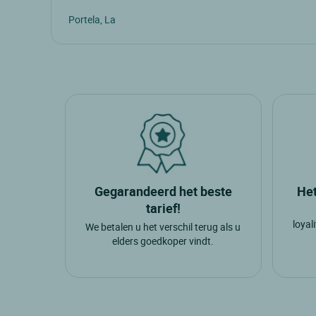
León : De steden
Astorga
Leon
Portela, La
Gegarandeerd het beste
Het