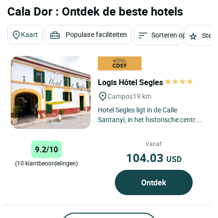
Cala Dor : Ontdek de beste hotels
Kaart
Populaire faciliteiten
Sorteren op
Sterr
Logis Hôtel Segles
Campos
19 km
Hotel Segles ligt in de Calle
Santanyí, in het historische centrum
van de gemeente Campos, op
slechts enkele meters van...
Vanaf
9.2/10
104.03
USD
(10 klantbeoordelingen)
Ontdek