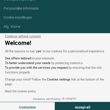
Persoonlijke informatie
Cookie-instellingen
Alg. Voorw.
Help
Continue without consent
Welcome!
Sitemap
All the reasons to say ‘
yes
’ to our cookies for a personalised experience:
Foto's
See offers tailored
to your interests.
To better understand your needs
by producing statistics.
Volg ons
To provide you with the services you request
by ensuring that the site
Facebook
Instagram
functions properly.
Change your mind? Follow the
Cookies settings
link at the bottom of the
Linkedin
page.
Read the cookies policy
Consents certified by
Customise
Accept all