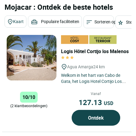
Mojacar : Ontdek de beste hotels
Kaart
Populaire faciliteiten
Sorteren op
Sterr
Logis Hôtel Cortijo los Malenos
Agua Amarga
24 km
Welkom in het hart van Cabo de
Gata, het Logis Hotel Cortijo Los
Malenos is een landelijke
accommodatie met unieke
Vanaf
10/10
charme...
127.13
USD
(2 klantbeoordelingen)
Ontdek