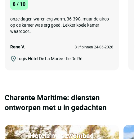
8 / 10
1
onze dagen waren erg warm, 36-39C, maar de airco
Go
op de kamer was erg goed. Lekker koele kamer
ka
waardoor...
Rene V.
Ri
Blijf binnen 24-06-2026
Logis Hôtel De La Marée - Ile De Ré
Charente Maritime: diensten
ontworpen met u in gedachten
Hotels met zwembad