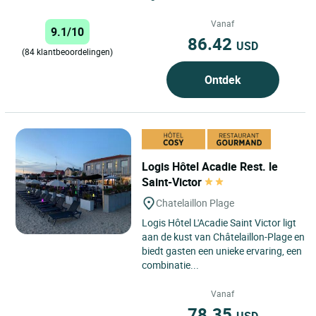
Vanaf
9.1/10
86.42
USD
(84 klantbeoordelingen)
Ontdek
Logis Hôtel Acadie Rest. le
Saint-Victor
Chatelaillon Plage
Logis Hôtel L'Acadie Saint Victor ligt
aan de kust van Châtelaillon-Plage en
biedt gasten een unieke ervaring, een
combinatie...
Vanaf
78.35
USD