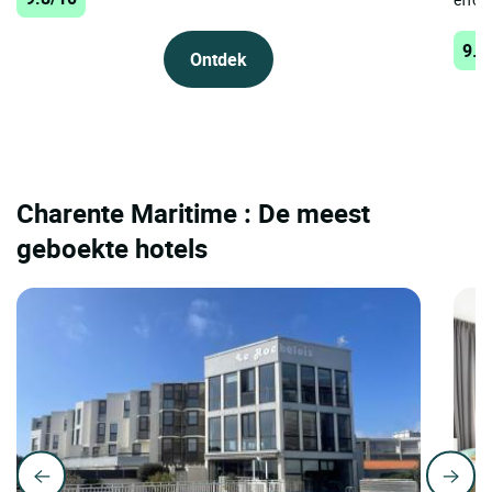
9.8
Ontdek
Charente Maritime : De meest
geboekte hotels