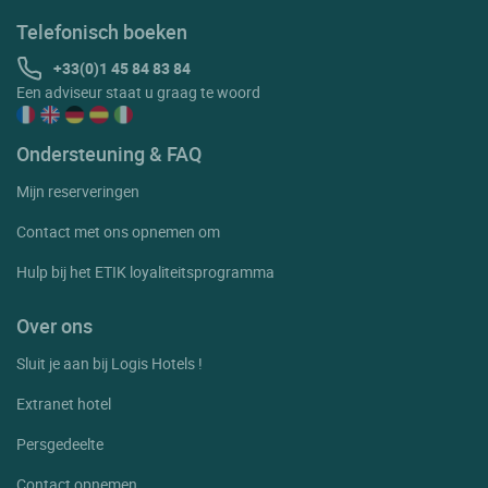
Mosnac
Telefonisch boeken
Perigny
+33(0)1 45 84 83 84
Een adviseur staat u graag te woord
Plassay
Pons
Ondersteuning & FAQ
Port D'envaux
Mijn reserveringen
Port Des Barques
Contact met ons opnemen om
Puilboreau
Hulp bij het ETIK loyaliteitsprogramma
Rivedoux Plage
Rochefort
Over ons
Ronce Les Bains
Sluit je aan bij Logis Hotels !
Royan
Extranet hotel
Saint Georges D'oleron
Persgedeelte
Saintes
Contact opnemen