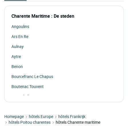
Charente Maritime : De steden
Angoulins
Ars En Re
Aulnay
Aytre
Benon
Bourcefranc Le Chapus
Boutenac Touvent
Boyardville
Brives Sur Charente
Homepage
Cabariot
hôtels Europe
hôtels Frankrijk
hôtels Poitou charentes
hôtels Charente maritime
Charron