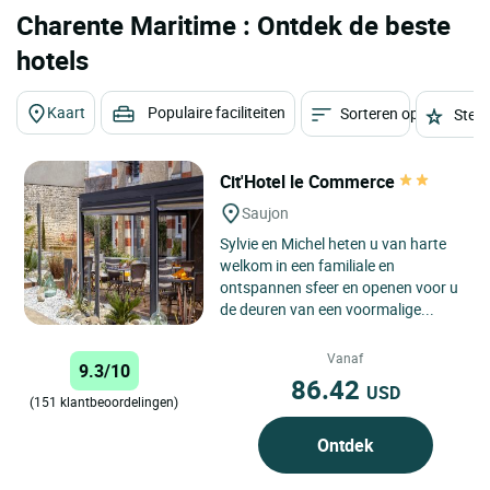
Charente Maritime : Ontdek de beste
hotels
Kaart
Populaire faciliteiten
Sorteren op
Sterr
Cit'Hotel le Commerce
Saujon
Sylvie en Michel heten u van harte
welkom in een familiale en
ontspannen sfeer en openen voor u
de deuren van een voormalige...
Vanaf
9.3/10
86.42
USD
(151 klantbeoordelingen)
Ontdek