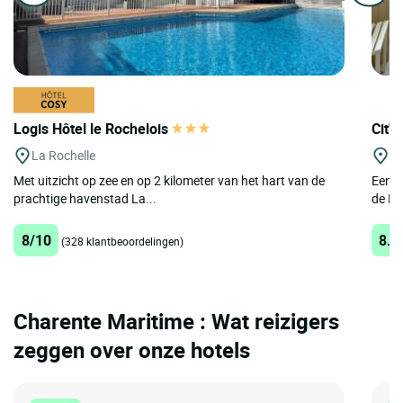
Logis Hôtel le Rochelois
Cit'
La Rochelle
Ro
Met uitzicht op zee en op 2 kilometer van het hart van de
Een c
prachtige havenstad La...
de Fra
8/10
8.1
(328 klantbeoordelingen)
Charente Maritime : Wat reizigers
zeggen over onze hotels