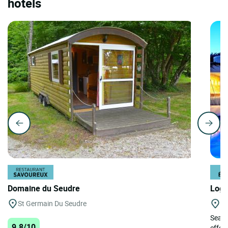
hotels
Domaine du Seudre
Logi
St Germain Du Seudre
Tr
Searc
9.8/10
effort