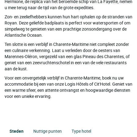
Hermione, de replica van het beroemde schip van La Fayette, nemen
u mee terug naar de tijd van de grote expedities.
Zon- en zeeliefhebbers kunnen hun hart ophalen op de stranden van
Royan. Deze geliefde badplaats is perfect voor watersporten of om
simpelweg te genieten van een prachtige zonsondergang over de
Atlantische Oceaan.
Ten slotte is een verblijf in Charente-Maritime niet compleet zonder
een culinaire verkenning. Laat u verleiden door de oesters van
Marennes-Oléron, vergezeld van een glas Pineau des Charentes, of
geniet van een zeevruchtenschotel in een van de vele restaurants
aan de kust.
Voor een onvergetelijk verblijf in Charente-Maritime, boek nu uw
accommodatie bij een van onze Logis Hôtels of Cit'Hotel. Geniet van
een warme sfeer, een attente ontvangst en hoogwaardige diensten
voor een unieke ervaring.
Steden
Nuttige punten
Type hotel