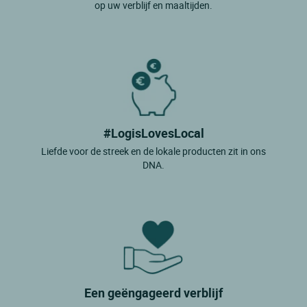
Jarnac Champagne
op uw verblijf en maaltijden.
Jazennes
Jonzac
La Bree Les Bains
La Cotiniere
La Couarde Sur Mer
#LogisLovesLocal
La Flotte
Liefde voor de streek en de lokale producten zit in ons
DNA.
La Pomarede
La Rochelle
La Tremblade
Lagord
Lauzieres
Le Bois Plage En Re
Een geëngageerd verblijf