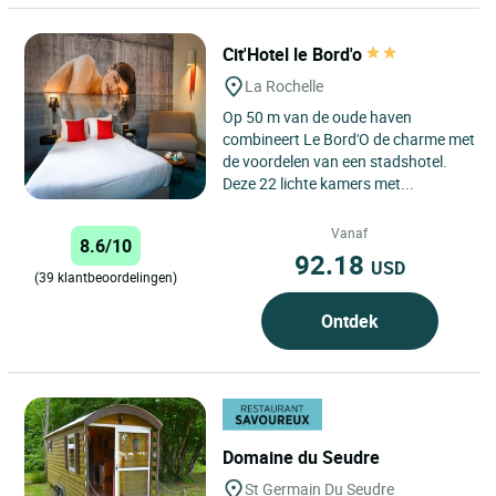
Cit'Hotel le Bord'o
La Rochelle
Op 50 m van de oude haven
combineert Le Bord'O de charme met
de voordelen van een stadshotel.
Deze 22 lichte kamers met...
Vanaf
8.6/10
92.18
USD
(39 klantbeoordelingen)
Ontdek
Domaine du Seudre
St Germain Du Seudre