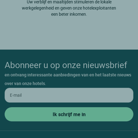
Uw verblijf en maaltijden stimuleren de lokale
Le Chateau D'oleron
werkgelegenheid en geven onze hotelexploitanten
Le Grand Village Plage
een beter inkomen.
Le Gua
Le Mung
Les Mathes
Les Portes En Re
Abonneer u op onze nieuwsbrief
Loix
en ontvang interessante aanbiedingen van en het laatste nieuws
Marans
over van onze hotels.
Medis
Meschers Sur Gironde
Mirambeau
Montendre
Mortagne Sur Gironde