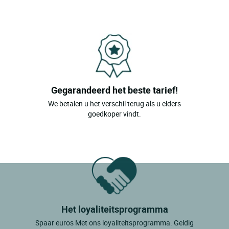
Chatelaillon Plage
Cierzac
Clam
Clerac
Cognac
Gegarandeerd het beste tarief!
We betalen u het verschil terug als u elders
Crazannes
goedkoper vindt.
Dolus D'oleron
Dompierre Sur Charente
Epargnes
Fouras
Ile D'aix
Het loyaliteitsprogramma
Ile De Re
Spaar euros Met ons loyaliteitsprogramma. Geldig