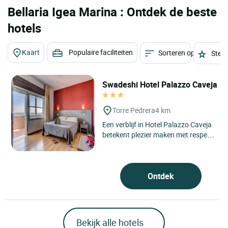
Bellaria Igea Marina : Ontdek de beste
hotels
Kaart
Populaire faciliteiten
Sorteren op
Sterr
Swadeshi Hotel Palazzo Caveja
Torre Pedrera
4 km
Een verblijf in Hotel Palazzo Caveja
betekent plezier maken met respect
voor de natuur en het milieu.
Tijdens hun verblijf...
Ontdek
Bekijk alle hotels