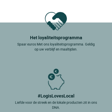
Het loyaliteitsprogramma
Spaar euros Met ons loyaliteitsprogramma. Geldig
op uw verblijf en maaltijden.
#LogisLovesLocal
Liefde voor de streek en de lokale producten zit in ons
DNA.