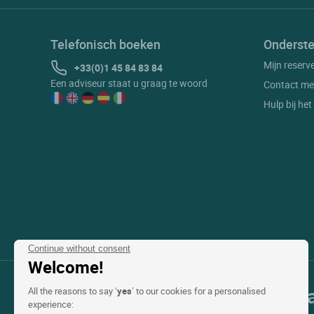
Telefonisch boeken
Onderste
Mijn reserv
+33(0)1 45 84 83 84
Een adviseur staat u graag te woord
Contact me
Hulp bij he
Continue without consent
Welcome!
Onze selectie van hotels in Fr
All the reasons to say ‘
yes
’ to our cookies for a personalised
experience: