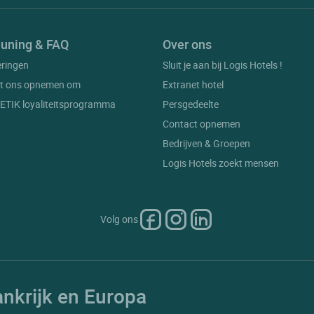
uning & FAQ
Over ons
eringen
Sluit je aan bij Logis Hotels !
t ons opnemen om
Extranet hotel
t ETIK loyaliteitsprogramma
Persgedeelte
Contact opnemen
Bedrijven & Groepen
Logis Hotels zoekt mensen
Volg ons
ankrijk en Europa