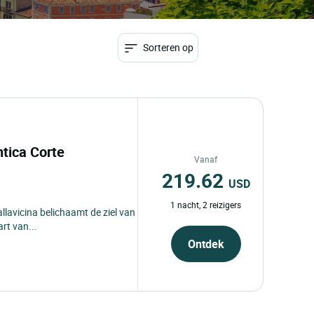
Sorteren op
ntica Corte
Vanaf
219.62
USD
1 nacht, 2 reizigers
llavicina belichaamt de ziel van
rt van...
Ontdek