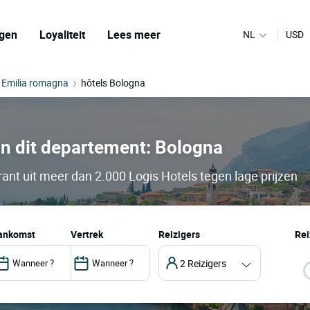
gen
Loyaliteit
Lees meer
NL
USD
s Emilia romagna
hôtels Bologna
, in dit departement: Bologna
ant uit meer dan 2.000 Logis Hotels tegen lage prijzen
aankomst
vertrek
Reizigers
Rei
2 Reizigers