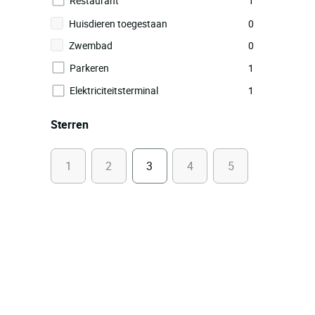
Restaurant
1
Huisdieren toegestaan
0
Zwembad
0
Parkeren
1
Elektriciteitsterminal
1
Sterren
1
2
3
4
5