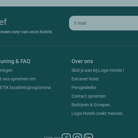
ef
ieuws over van onze hotels.
uning & FAQ
Over ons
eringen
Sluit je aan bij Logis Hotels !
t ons opnemen om
Extranet hotel
t ETIK loyaliteitsprogramma
Persgedeelte
Contact opnemen
Bedrijven & Groepen
Logis Hotels zoekt mensen
Volg ons