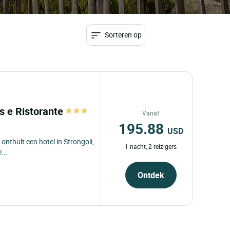
Sorteren op
ais e Ristorante
Vanaf
195.88
USD
e onthult een hotel in Strongoli,
1 nacht, 2 reizigers
...
Ontdek