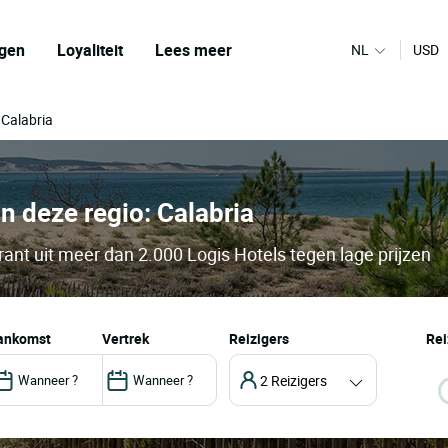
gen
Loyaliteit
Lees meer
NL
USD
 Calabria
 in deze regio: Calabria
rant uit meer dan 2.000 Logis Hotels tegen lage prijzen
aankomst
vertrek
Reizigers
Rei
2 Reizigers