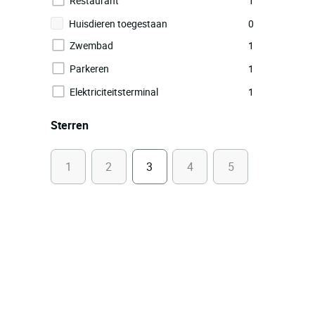
Restaurant
1
Huisdieren toegestaan
0
Zwembad
1
Parkeren
1
Elektriciteitsterminal
1
Sterren
1
2
3
4
5