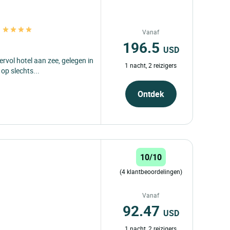
s
Vanaf
196.5
USD
ervol hotel aan zee, gelegen in
1 nacht, 2 reizigers
op slechts...
Ontdek
10/10
(4 klantbeoordelingen)
Vanaf
92.47
USD
1 nacht, 2 reizigers