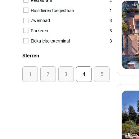
Restaurant
2
Huisdieren toegestaan
1
Zwembad
3
Parkeren
3
Elektriciteitsterminal
3
Sterren
1
2
3
4
5