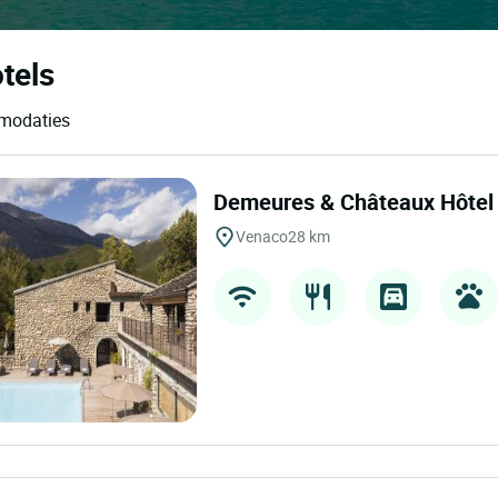
tels
mmodaties
Demeures & Châteaux Hôtel 
Venaco
28 km