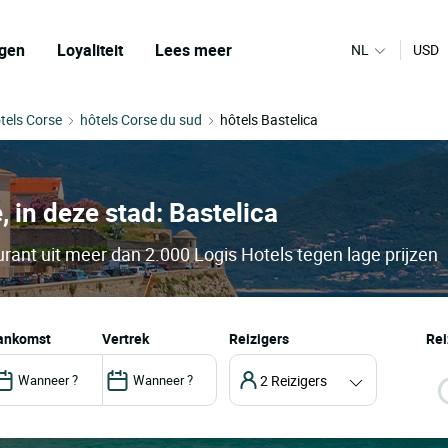
gen
Loyaliteit
Lees meer
NL
USD
tels Corse
hôtels Corse du sud
hôtels Bastelica
, in deze stad: Bastelica
urant uit meer dan 2.000 Logis Hotels tegen lage prijzen
aankomst
vertrek
Reizigers
Rei
2 Reizigers