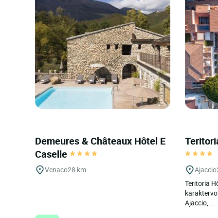
Demeures & Châteaux Hôtel E
Teritor
Caselle
Venaco
28 km
Ajaccio
Teritoria H
karaktervol
Ajaccio,...