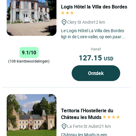
Logis Hôtel la Villa des Bordes
Clery St Andre
12 km
Le Logis Hôtel La Villa des Bordes
ligt in de Loire-vallei, op een paar
kilometer van Orléans, op een ideale
locatie voor...
Vanaf
9.1/10
127.15
USD
(108 klantbeoordelingen)
Ontdek
Teritoria l'Hostellerie du
Château les Muids
La Ferte St Aubin
21 km
Château les Muids is een