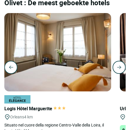
Olivet : De meest geboekte hotels
Logis Hôtel Marguerite
Urba
Orleans
4 km
Or
Situato nel cuore della regione Centro-Valle della Loira, il