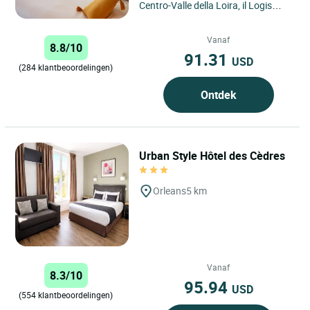
Centro-Valle della Loira, il Logis
Hôtel Marguerite vi dà il benvenuto
a Orléans per un'autentica...
Vanaf
8.8/10
91.31
USD
(284 klantbeoordelingen)
Ontdek
Urban Style Hôtel des Cèdres
Orleans
5 km
Vanaf
8.3/10
95.94
USD
(554 klantbeoordelingen)