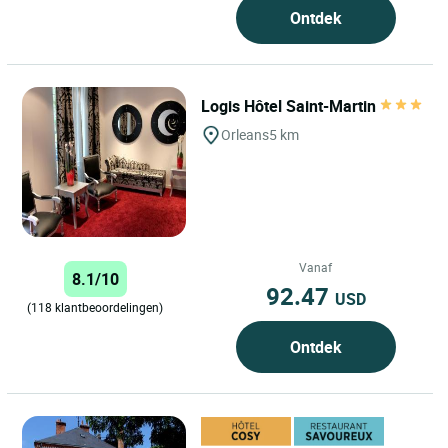
Ontdek
Logis Hôtel Saint-Martin
Orleans
5 km
Vanaf
8.1/10
92.47
USD
(118 klantbeoordelingen)
Ontdek