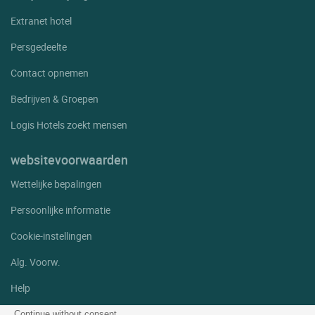
Extranet hotel
Persgedeelte
Contact opnemen
Bedrijven & Groepen
Logis Hotels zoekt mensen
websitevoorwaarden
Wettelijke bepalingen
Persoonlijke informatie
Cookie-instellingen
Alg. Voorw.
Help
Sitemap
Continue without consent