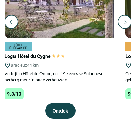
Logis Hôtel du Cygne
Logi
Bracieux
44 km
To
Verblijf in Hôtel du Cygne, een 19e eeuwse Solognese
Geleg
herberg met zijn oude verbouwde...
gekla
9.8/10
9.8
Ontdek