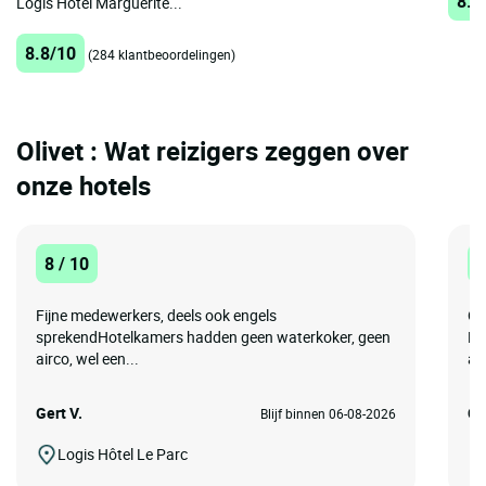
8.3
Logis Hôtel Marguerite...
8.8/10
(284 klantbeoordelingen)
Olivet : Wat reizigers zeggen over
onze hotels
8 / 10
8
Fijne medewerkers, deels ook engels
Op
sprekendHotelkamers hadden geen waterkoker, geen
Mo
airco, wel een...
av
Gert V.
Co
Blijf binnen 06-08-2026
Logis Hôtel Le Parc