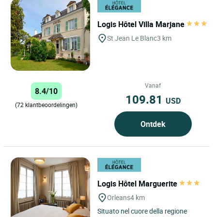
Logis Hôtel Villa Marjane
St Jean Le Blanc
3 km
Vanaf
8.4/10
109.81
USD
(72 klantbeoordelingen)
Ontdek
Logis Hôtel Marguerite
Orleans
4 km
Situato nel cuore della regione