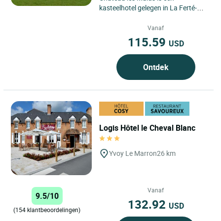
kasteelhotel gelegen in La Ferté-
Saint-Aubin, in het hart van de
Sologne, in de regio Centre-Val...
Vanaf
115.59
USD
Ontdek
Logis Hôtel le Cheval Blanc
Yvoy Le Marron
26 km
Vanaf
9.5/10
132.92
USD
(154 klantbeoordelingen)