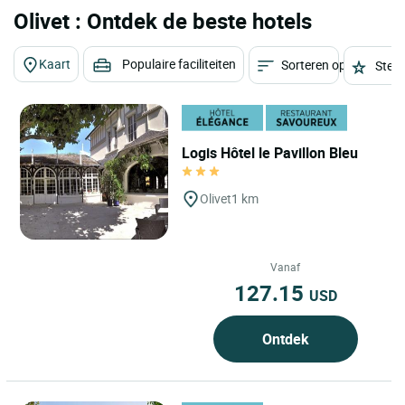
Olivet : Ontdek de beste hotels
Kaart
Populaire faciliteiten
Sorteren op
Sterr
Logis Hôtel le Pavillon Bleu
Olivet
1 km
Vanaf
127.15
USD
Ontdek