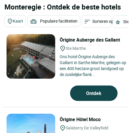
Monteregie : Ontdek de beste hotels
Kaart
Populaire faciliteiten
Sorteren op
Sterr
Ôrigine Auberge des Gallant
Ste Marthe
Ons hotel Ôrigine Auberge des
Gallant in Sarthe Marthe, gelegen op
een 400 hectare groot landgoed op
de zuidelijke flank...
Ontdek
Ôrigine Hôtel Moco
Salaberry De Valleyfield