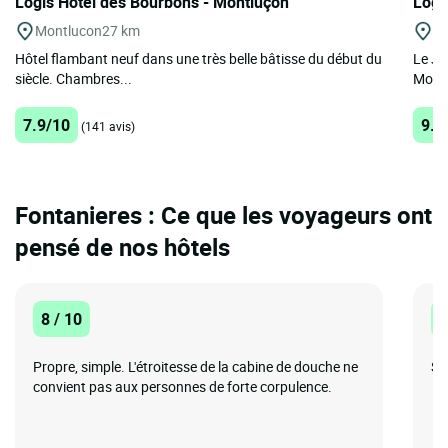
Logis Hôtel des Bourbons - Montluçon
Logi
Montlucon
27 km
Sa
Hôtel flambant neuf dans une très belle bâtisse du début du
Le Jar
siècle. Chambres...
Montlu
7.9/10
9.6
(141 avis)
Fontanieres : Ce que les voyageurs ont
pensé de nos hôtels
8 / 10
1
Propre, simple. L'étroitesse de la cabine de douche ne
Su
convient pas aux personnes de forte corpulence.