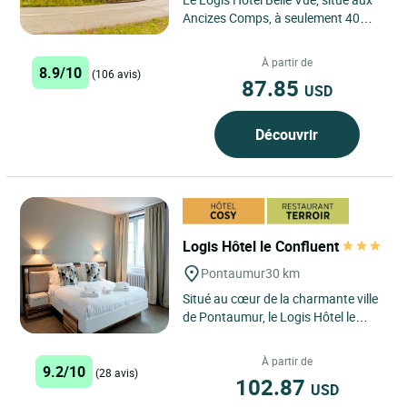
Ancizes Comps, à seulement 40
minutes de Clermont-Ferrand, est
une destination idéale...
À partir de
8.9/10
(106 avis)
87.85
USD
Découvrir
Logis Hôtel le Confluent
Pontaumur
30 km
Situé au cœur de la charmante ville
de Pontaumur, le Logis Hôtel le
Confluent est une véritable perle
nichée au carrefour...
À partir de
9.2/10
(28 avis)
102.87
USD