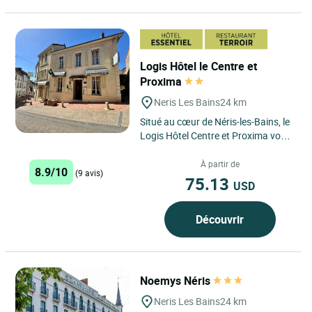
Logis Hôtel le Centre et
Proxima
Neris Les Bains
24 km
Situé au cœur de Néris-les-Bains, le
Logis Hôtel Centre et Proxima vous
offre une oasis de tranquillité dans
un cadre...
À partir de
8.9/10
(9 avis)
75.13
USD
Découvrir
Noemys Néris
Neris Les Bains
24 km