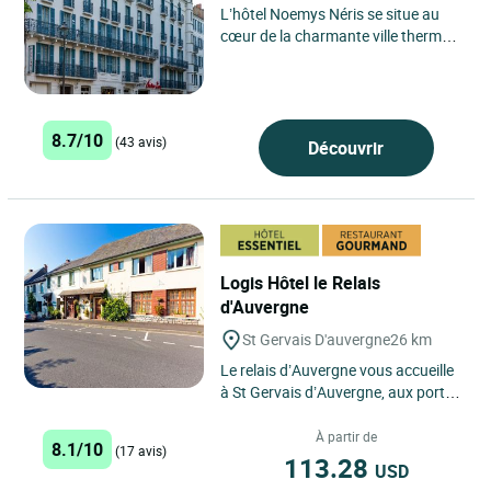
L’hôtel Noemys Néris se situe au
cœur de la charmante ville thermale
de Néris-les-Bains, en Auvergne,
une région célèbre...
8.7/10
(43 avis)
Découvrir
Logis Hôtel le Relais
d'Auvergne
St Gervais D'auvergne
26 km
Le relais d’Auvergne vous accueille
à St Gervais d’Auvergne, aux portes
du parc des volcans d’Auvergne, à
30 min...
À partir de
8.1/10
(17 avis)
113.28
USD