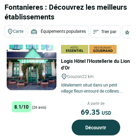
Fontanieres : Découvrez les meilleurs
établissements
Carte
Équipements populaires
Trier par
É
Logis Hôtel l'Hostellerie du Lion
d'Or
Gouzon
22 km
Idéalement situé dans un petit
village fleuri entouré de collines
boisées, au calme, le logis hôtel 2
étoiles l’hostellerie...
À partir de
8.1/10
(26 avis)
69.35
USD
Découvrir