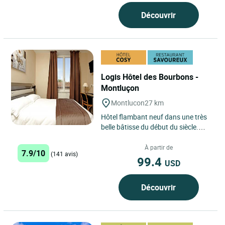
Découvrir
Logis Hôtel des Bourbons -
Montluçon
Montlucon
27 km
Hôtel flambant neuf dans une très
belle bâtisse du début du siècle.
Chambres de très grand confort.
Restaurant gastronomique...
À partir de
7.9/10
(141 avis)
99.4
USD
Découvrir