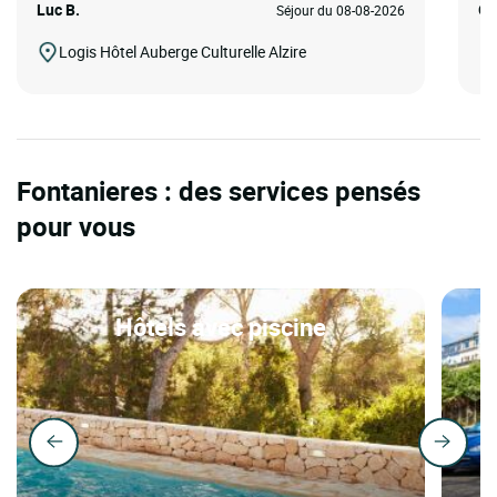
Luc B.
Gu
Séjour du 08-08-2026
Logis Hôtel Auberge Culturelle Alzire
Fontanieres : des services pensés
pour vous
Hôtels avec piscine