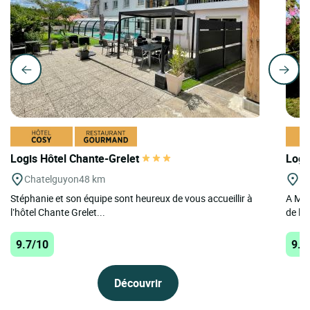
Logis Hôtel Chante-Grelet
Logi
Chatelguyon
48 km
Mo
Stéphanie et son équipe sont heureux de vous accueillir à
A Mou
l’hôtel Chante Grelet...
de la 
9.7/10
9.7
Découvrir