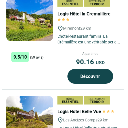
Logis Hôtel la Cremaillère
Miremont
29 km
L'hôtel-restaurant familial La
Crémaillère est une véritable perle
nichée dans la Vallée classée
Natura 2000, au Pont...
À partir de
9.5/10
(59 avis)
90.16
USD
Découvrir
Logis Hôtel Belle Vue
Les Ancizes Comps
29 km
Le Logis Hôtel Belle Vue, situé aux