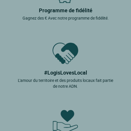
Programme de fidélité
Eus
Gagnez des € Avec notre programme de fidélité.
Eyne
Font Romeu Odeillo Via
Fontpedrouse
Formigueres
Ille Sur Tet
La Cabanasse
#LogisLovesLocal
L'amour du territoire et des produits locaux fait partie
La Llagonne
de notre ADN.
Latour De Carol
Le Barcares
Le Boulou
Le Perthus