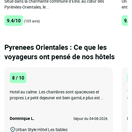
Situé dans la charmante commune d’Elne, au cœur des
Un hô
Pyrénées-Orientales, le...
entre 
9.4/10
9.1
(105 avis)
Pyrenees Orientales : Ce que les
voyageurs ont pensé de nos hôtels
8 / 10
1
Hotel au calme .Les chambres sont spacieuses et
Tr
propres.Le petit dejeuner est bien garniLe plus est...
sa
Dominique L.
ER
Séjour du 04-08-2026
Urban Style Hôtel Les Sables