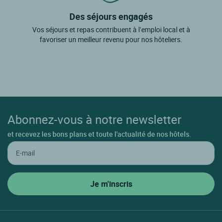
Les Angles
Des séjours engagés
Les Cluses
Vos séjours et repas contribuent à l’emploi local et à
Llo
favoriser un meilleur revenu pour nos hôteliers.
Matemale
Maureillas-las-illas
Maury
Molitg Les Bains
Abonnez-vous à notre newsletter
Mont Louis
et recevez les bons plans et toute l'actualité de nos hôtels.
Montner
Olette
Osseja
Palau Del Vidre
Perpignan