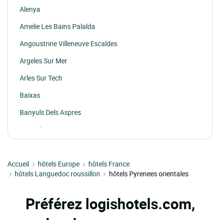
Alenya
Amelie Les Bains Palalda
Angoustrine Villeneuve Escaldes
Argeles Sur Mer
Arles Sur Tech
Baixas
Banyuls Dels Aspres
Banyuls Sur Mer
Belesta
Accueil
Bolquere
hôtels Europe
hôtels France
hôtels Languedoc roussillon
hôtels Pyrenees orientales
Bourg Madame
Cabestany
Préférez logishotels.com,
Caixas