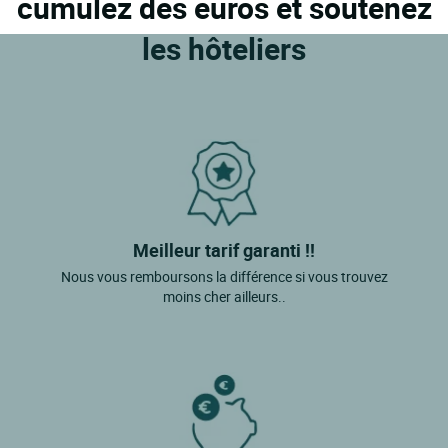
cumulez des euros et soutenez
Camelas
les hôteliers
Canet En Roussillon
Canet Plage
Casteil
Castelnou
Cerbere
Ceret
Meilleur tarif garanti !!
Collioure
Nous vous remboursons la différence si vous trouvez
moins cher ailleurs..
Corneilla Del Vercol
Dorres
Elne
Enveitg
Estagel