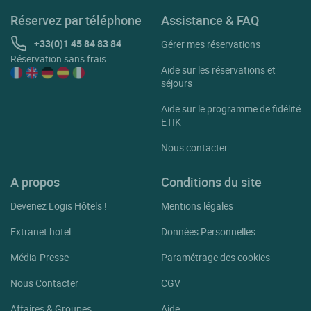
Port Vendres
Réservez par téléphone
Assistance & FAQ
Porta
+33(0)1 45 84 83 84
Gérer mes réservations
Porte Puymorens
Réservation sans frais
Aide sur les réservations et
Prades
séjours
Prats De Mollo La Preste
Aide sur le programme de fidélité
ETIK
Reynes
Nous contacter
Rivesaltes
Sahorre
A propos
Conditions du site
Saillagouse
Devenez Logis Hôtels !
Mentions légales
Saleilles
Extranet hotel
Données Personnelles
Serralongue
Média-Presse
Paramétrage des cookies
Sorede
Nous Contacter
CGV
St Cyprien
Affaires & Groupes
Aide