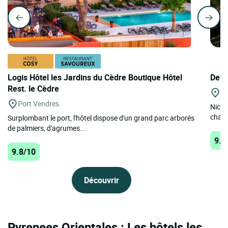
Logis Hôtel les Jardins du Cèdre Boutique Hôtel
Deme
Rest. le Cèdre
Ar
Port Vendres
Niché
chain
Surplombant le port, l'hôtel dispose d'un grand parc arborés
de palmiers, d'agrumes...
9.8
9.8/10
Découvrir
Pyrenees Orientales : Les hôtels les