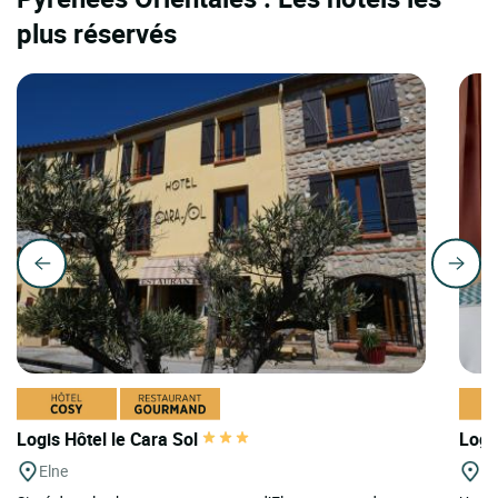
plus réservés
Logis Hôtel le Cara Sol
Logi
Elne
Ca