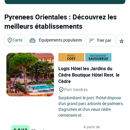
Pyrenees Orientales : Découvrez les
meilleurs établissements
Carte
Équipements populaires
Trier par
É
Logis Hôtel les Jardins du
Cèdre Boutique Hôtel Rest. le
Cèdre
Port Vendres
Surplombant le port, l'hôtel dispose
d'un grand parc arborés de palmiers,
d'agrumes et d'un vieux cèdre
centenaire et...
À partir de